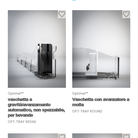
Optimal™
Optimal™
vaschetta a
Vaschetta con avanzatore a
gravità/avanzamanto
molla
automatico, non spezzabile,
OPT-TRAY ROUND
per bevande
OPT-TRAY BEV60