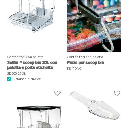
Contenitori con paletta
Contenitori con paletta
3eBin™ scoop bin 20L con
Pinza per scoop bin
paletta e porta etichetta
SB-TONG
SB300-20 SL
Sustainable choice