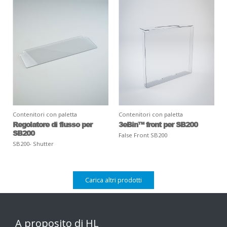
Contenitori con paletta
Contenitori con paletta
Regolatore di flusso per
3eBin™ front per SB200
SB200
False Front SB200
SB200- Shutter
Carica altri prodotti
A proposito di HL