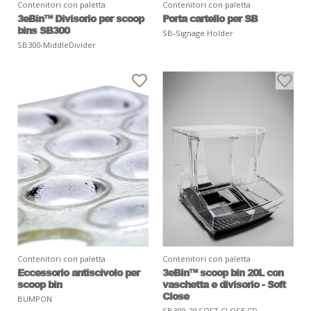
Contenitori con paletta
Contenitori con paletta
3eBin™ Divisorio per scoop
Porta cartello per SB
bins SB300
SB-Signage Holder
SB300-MiddleDivider
Contenitori con paletta
Contenitori con paletta
Eccessorio antiscivolo per
3eBin™ scoop bin 20L con
scoop bin
vaschetta e divisorio - Soft
Close
BUMPON
SB300-20 SOFT CLOSE CD