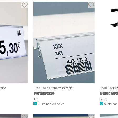
carta
Profili per etichetta in carta
Profili per e
Portaprezzo
Batticarre
TE
BTEG
Sustainable choice
Sustainab