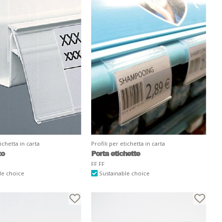
tichetta in carta
Profili per etichetta in carta
zo
Porta etichette
FF FF
le choice
Sustainable choice