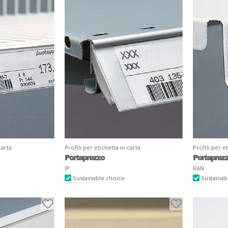
carta
Profili per etichetta in carta
Profili per e
Portaprezzo
Portaprez
IP
RAN
Sustainable choice
Sustainab