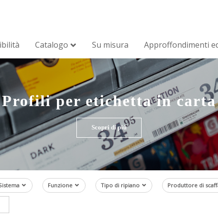
bilità
Catalogo
Su misura
Approffondimenti ed
Profili per etichetta in carta
Scopri di più
Sistema
Funzione
Tipo di ripiano
Produttore di scaff