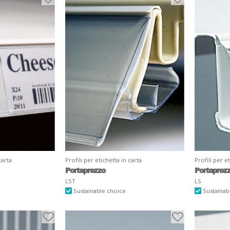
carta
Profili per etichetta in carta
Profili per e
Portaprezzo
Portaprez
LST
LS
Sustainable choice
Sustainab