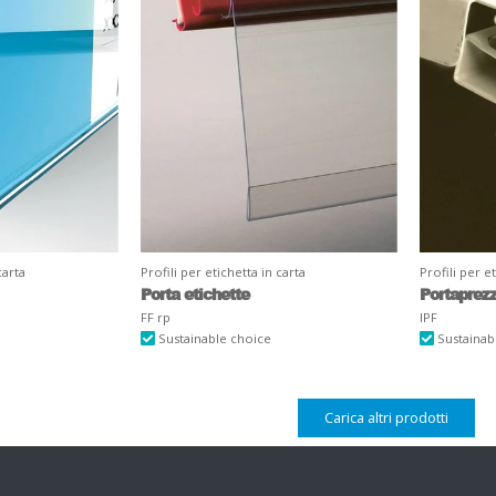
carta
Profili per etichetta in carta
Profili per e
Porta etichette
Portaprez
FF rp
IPF
Sustainable choice
Sustainab
Carica altri prodotti