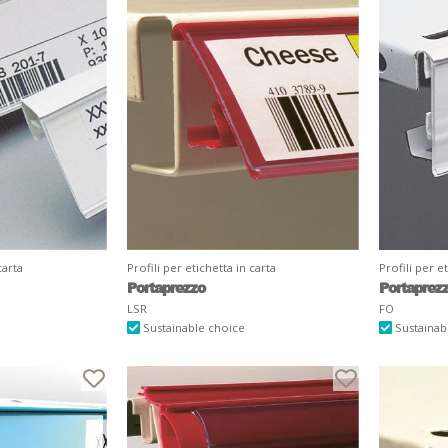
carta
Profili per etichetta in carta
Profili per e
Portaprezzo
Portaprez
LSR
FO
Sustainable choice
Sustainab