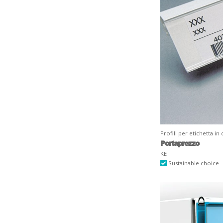
Profili per etichetta in 
Portaprezzo
KE
Sustainable choice