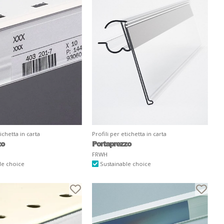
tichetta in carta
Profili per etichetta in carta
zo
Portaprezzo
FRWH
le choice
Sustainable choice