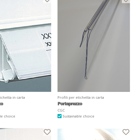
tichetta in carta
Profili per etichetta in carta
zo
Portaprezzo
CGC
le choice
Sustainable choice