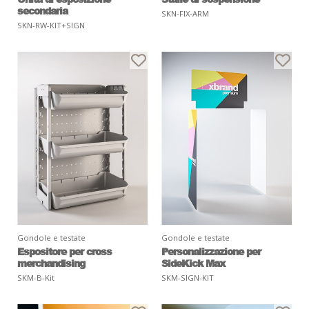
secondaria
SKN-FIX-ARM
SKN-RW-KIT+SIGN
Gondole e testate
Gondole e testate
Espositore per cross
Personalizzazione per
merchandising
SideKick Max
SKM-B-Kit
SKM-SIGN-KIT