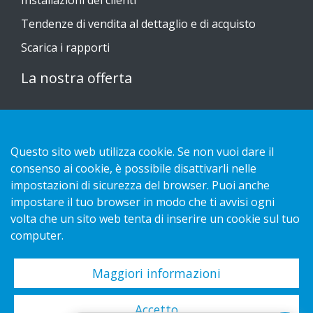
Installazioni dei clienti
Tendenze di vendita al dettaglio e di acquisto
Scarica i rapporti
La nostra offerta
Sustainable Choice
Guide all'installazione
Questo sito web utilizza cookie. Se non vuoi dare il
Contatto
consenso ai cookie, è possibile disattivarli nelle
impostazioni di sicurezza del browser. Puoi anche
impostare il tuo browser in modo che ti avvisi ogni
Informativa sulla privacy
volta che un sito web tenta di inserire un cookie sul tuo
Cookies
computer.
Maggiori informazioni
Copyright 2026 HL Display AB. All rights reserved.
Accetto