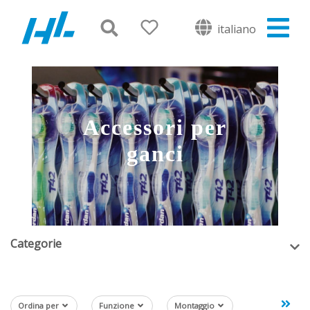
italiano
Accessori per
ganci
Categorie
Ordina per
Funzione
Montaggio