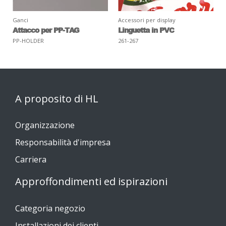
Ganci
Accessori per display
Attacco per PP-TAG
Linguetta in PVC
PP-HOLDER
261-267
A proposito di HL
Organizzazione
Responsabilità d'impresa
Carriera
Approffondimenti ed ispirazioni
Categoria negozio
Installazioni dei clienti