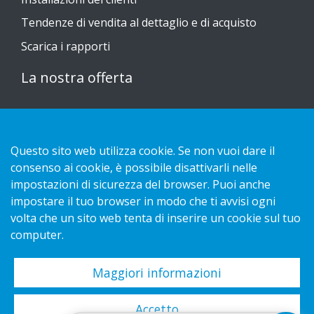
Tendenze di vendita al dettaglio e di acquisto
Scarica i rapporti
La nostra offerta
Sustainable Choice
Guide all'installazione
Questo sito web utilizza cookie. Se non vuoi dare il
consenso ai cookie, è possibile disattivarli nelle
Contatto
impostazioni di sicurezza del browser. Puoi anche
impostare il tuo browser in modo che ti avvisi ogni
Informativa sulla privacy
volta che un sito web tenta di inserire un cookie sul tuo
Cookies
computer.
Maggiori informazioni
Copyright 2026 HL Display AB. All rights reserved.
Accetto