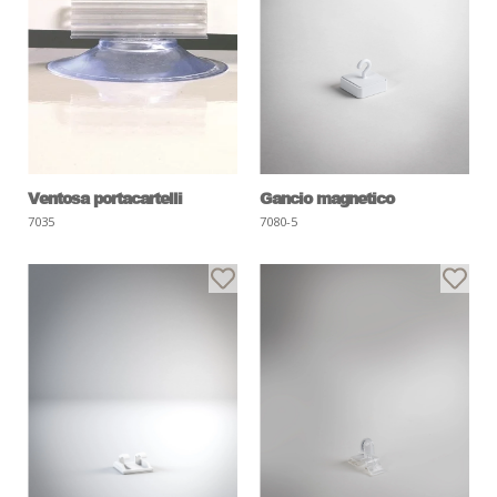
Ventosa portacartelli
Gancio magnetico
7035
7080-5