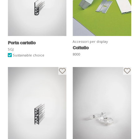
Accessori per display
Porta cartello
Coltello
SGJ
8000
Sustainable choice