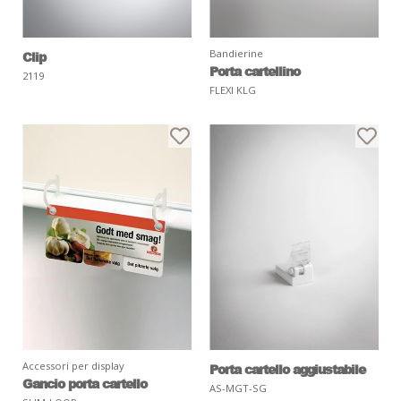
Bandierine
Clip
Porta cartellino
2119
FLEXI KLG
Accessori per display
Porta cartello aggiustabile
Gancio porta cartello
AS-MGT-SG