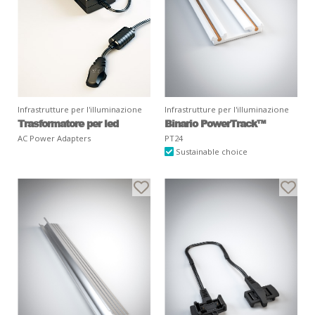
Infrastrutture per l'illuminazione
Infrastrutture per l'illuminazione
Trasformatore per led
Binario PowerTrack™
AC Power Adapters
PT24
Sustainable choice