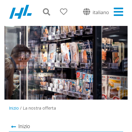
italiano
Inizio
/
La nostra offerta
Inizio