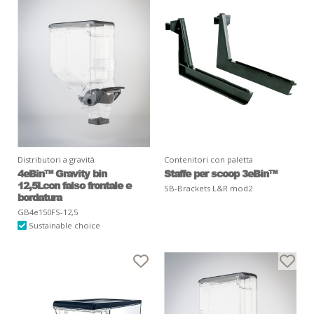
Distributori a gravità
Contenitori con paletta
4eBin™ Gravity bin
Staffe per scoop 3eBin™
12,5Lcon falso frontale e
SB-Brackets L&R mod2
bordatura
GB4e150FS-12,5
Sustainable choice