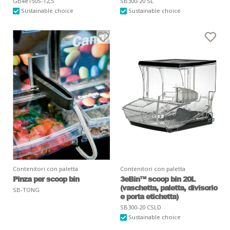
GB4e150S-12,5
SB300-20 SL
Sustainable choice
Sustainable choice
Contenitori con paletta
Contenitori con paletta
Pinza per scoop bin
3eBin™ scoop bin 20L
(vaschetta, paletta, divisorio
SB-TONG
e porta etichetta)
SB300-20 CSLD
Sustainable choice