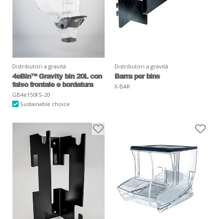
Distributori a gravità
Distributori a gravità
4eBin™ Gravity bin 20L con
Barra per bins
falso frontale e bordatura
X-BAR
GB4e150FS-20
Sustainable choice