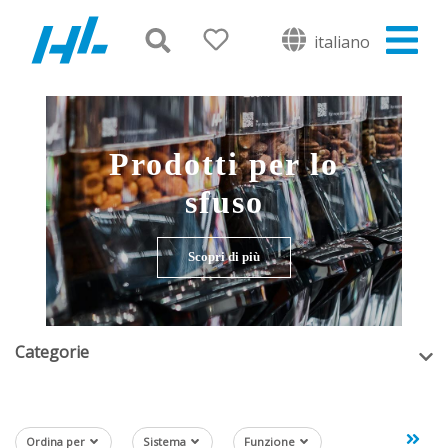
italiano
Prodotti per lo
sfuso
Scopri di più
Categorie
Ordina per
Sistema
Funzione