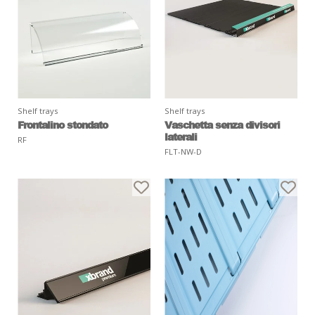
Shelf trays
Shelf trays
Frontalino stondato
Vaschetta senza divisori
laterali
RF
FLT-NW-D