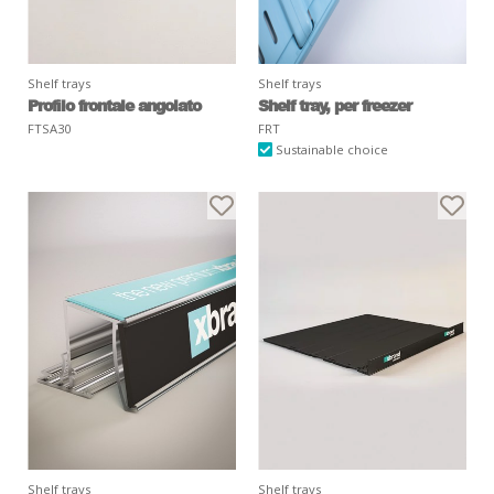
Shelf trays
Shelf trays
Profilo frontale angolato
Shelf tray, per freezer
FTSA30
FRT
Sustainable choice
Shelf trays
Shelf trays