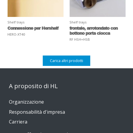
Shelf trays
Shelf trays
Connessione per Hershelf
frontale, arrotondato con
bottono porta ciocca
HERO-XT40
RF HSH+HSB
Carica altri prodotti
A proposito di HL
Organizzazione
Responsabilità d'impresa
Carriera