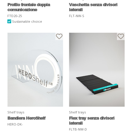
Profilo frontale doppia
Vaschetta senza divisori
comunicazione
laterali
FTD20-25
FLT-NW-S
Sustainable choice
Shelf trays
Shelf trays
Bandiera HeroShelf
Flex tray senza divisori
laterali
HERO-DK-
FLTB-NW-D