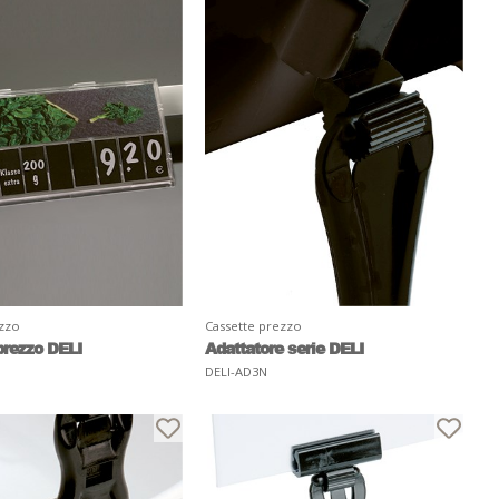
ezzo
Cassette prezzo
prezzo DELI
Adattatore serie DELI
DELI-AD3N