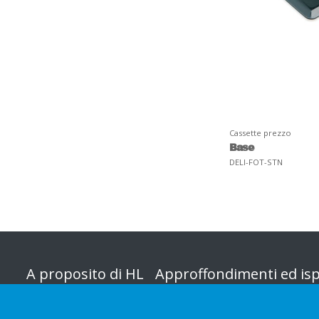
Cassette prezzo
Base
DELI-FOT-STN
A proposito di HL
Approffondimenti ed isp
Organizzazione
Categoria negozio