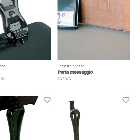
ezzo
Cassette prezzo
Porta messaggio
50N
AD2-WO