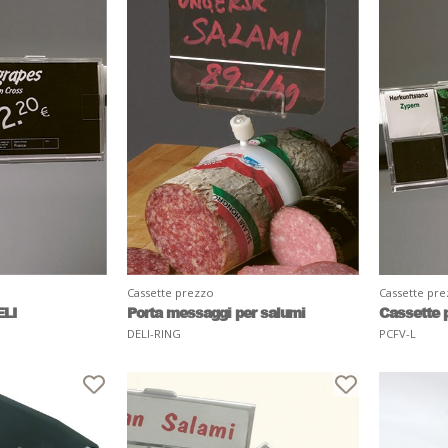
Cassette prezzo
Cassette pr
ELI
Porta messaggi per salumi
Cassette 
DELI-RING
PCFV-L