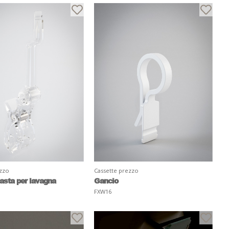
ezzo
Cassette prezzo
asta per lavagna
Gancio
FXW16