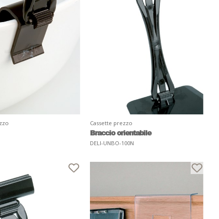
ezzo
Cassette prezzo
Braccio orientabile
DELI-UNBO-100N