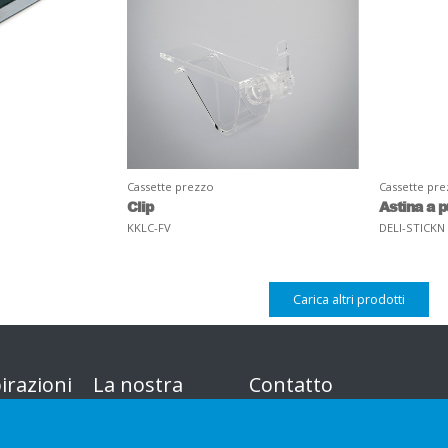
Cassette prezzo
Cassette pr
Clip
Astina a p
KKLC-FV
DELI-STICKN
Carica altri prodotti
irazioni
La nostra
Contatto
offerta
Informativa sulla