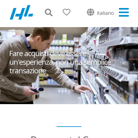
italiano
Fare acquisti deve essere
un'esperienza, non una semplice
transazione