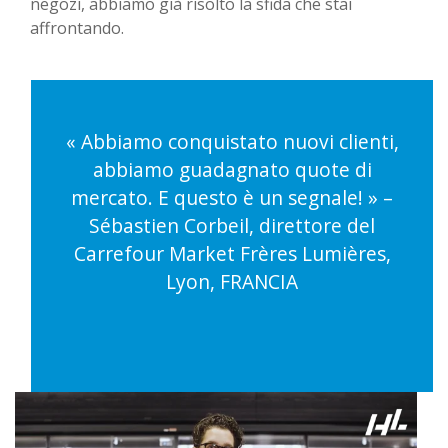
negozi, abbiamo già risolto la sfida che stai
affrontando.
« Abbiamo conquistato nuovi clienti,
abbiamo guadagnato quote di
mercato. E questo è un segnale! » –
Sébastien Corbeil, direttore del
Carrefour Market Frères Lumières,
Lyon, FRANCIA