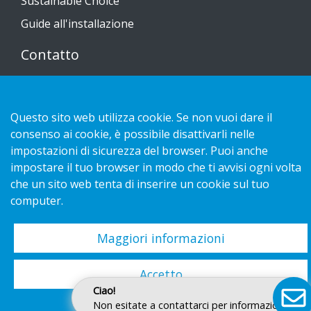
Sustainable Choice
Guide all'installazione
Contatto
Informativa sulla privacy
Cookies
Questo sito web utilizza cookie. Se non vuoi dare il
consenso ai cookie, è possibile disattivarli nelle
impostazioni di sicurezza del browser. Puoi anche
impostare il tuo browser in modo che ti avvisi ogni volta
che un sito web tenta di inserire un cookie sul tuo
Copyright 2026 HL Display AB. All rights reserved.
computer.
Maggiori informazioni
Accetto
Ciao!
Non esitate a contattarci per informazioni