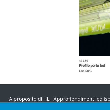
Ad'Lite™
Profilo porta led
LED-ORXS
A proposito di HL
Approffondimenti ed isp