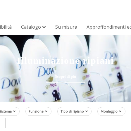
bilità
Catalogo
Su misura
Approffondimenti ed
Illuminazione ripiani
Scopri di più
Sistema
Funzione
Tipo di ripiano
Montaggio