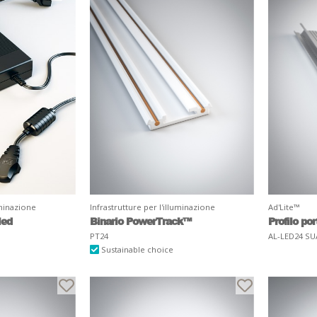
uminazione
Infrastrutture per l'illuminazione
Ad'Lite™
led
Binario PowerTrack™
Profilo por
PT24
AL-LED24 SU
Sustainable choice