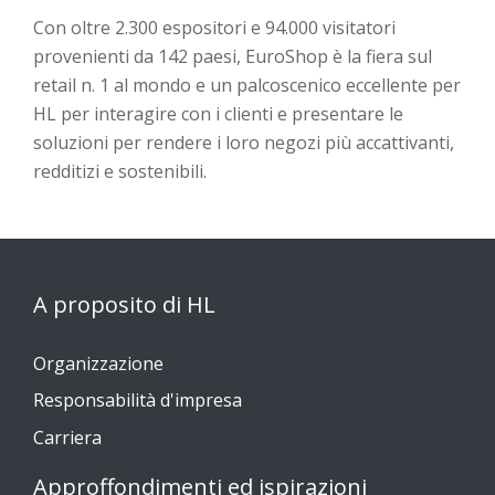
Con oltre 2.300 espositori e 94.000 visitatori
provenienti da 142 paesi,
EuroShop
è la fiera sul
retail n. 1 al mondo e un palcoscenico eccellente per
HL per
interagire con i clienti e presentare
le
soluzioni per
rendere
i
loro
negozi più accattivanti,
redditizi e sostenibili
.
A proposito di HL
Organizzazione
Responsabilità d'impresa
Carriera
Approffondimenti ed ispirazioni