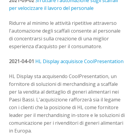
2021-09-02
Sfruttare l'automazione
s
u
gli
scaffali
per velocizzare il lavoro del personale
Ridu
rre
al minimo le attività ripetitive attraverso
l'automazione degli scaffali
consente al personale
di concentrarsi sulla creazione di una miglior
esperienza
d’
acquisto
per il consumatore.
2021-04-01
HL Display
acquisisce
CoolPresentation
HL Display sta acquisendo
CoolPresentation
, un
fornitore di soluzioni di merchandising a scaffale
per la vendita al dettaglio di generi alimentari nei
Paesi Bassi. L'acquisizione rafforzerà
sia
il legame
con i clienti
che
la posizione di HL come fornitore
leader per il merchandising in-store e le soluzioni di
comunicazione per i rivenditori di generi alimentari
in Europa.