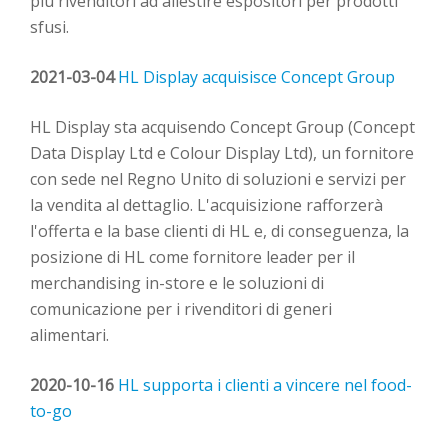
più rivenditori ad allestire espositori per prodotti
sfusi.
2021-03-04
HL Display
acquisisce
Concept Group
HL Display sta acquisendo Concept Group (Concept
Data Display Ltd e Colour Display Ltd), un fornitore
con sede nel Regno Unito di soluzioni e servizi
pe
r
la
vendita al dettaglio.
L'acquisizione
rafforzerà
l'offerta
e
la base clienti di HL e, di conseguenza, la
posizione di HL come fornitore leader per il
merchandising in-store e le
soluzioni di
comunicazione per i
rivenditori
di
generi
alimentari
.
2020-10-16
HL supporta i clienti a vincere nel
food-
to-go