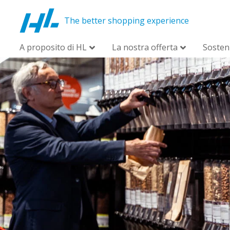
The better shopping experience
A proposito di HL
La nostra offerta
Sosteni