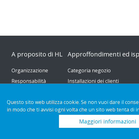
A proposito di HL
Approffondimenti ed isp
Organizzazione
Categoria negozio
Responsabilità
Installazioni dei clienti
d'impresa
Tendenze di vendita al dettagli
Carriera
acquisto
Questo sito web utilizza cookie. Se non vuoi dare il conse
Scarica i rapporti
in modo che ti avvisi ogni volta che un sito web tenta di 
Maggiori informazioni
Copyright 2026 HL Display AB. All rights reserved.