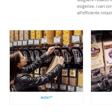
esigenze, i vari co
all'efficiente rotaz
4eBin™