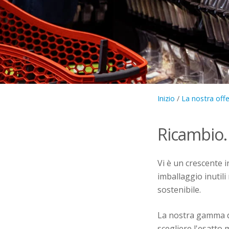
Inizio
/
La nostra offe
Ricambio.
Vi è un crescente i
imballaggio inutil
sostenibile.
La nostra gamma di 
scegliere l'esatto 