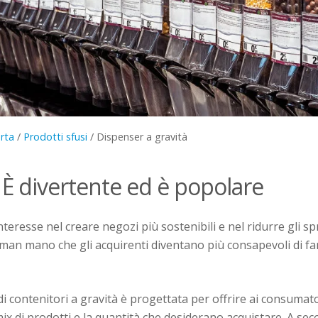
rta
/
Prodotti sfusi
/
Dispenser a gravità
 È divertente ed è popolare
nteresse nel creare negozi più sostenibili e nel ridurre gli sp
i man mano che gli acquirenti diventano più consapevoli di fa
contenitori a gravità è progettata per offrire ai consumatori
mix di prodotti e la quantità che desiderano acquistare. A sec