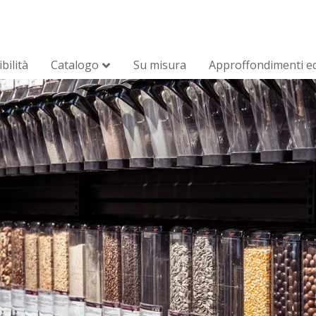
bilità
Catalogo
Su misura
Approffondimenti ed