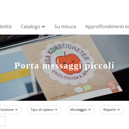
bilità
Catalogo
Su misura
Approffondimenti ed
Porta messaggi piccoli
Funzione
Tipo di ripiano
Montaggio
Reparto