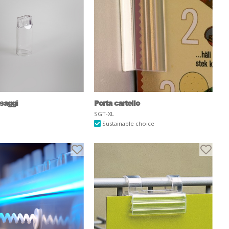
saggi
Porta cartello
SGT-XL
Sustainable choice