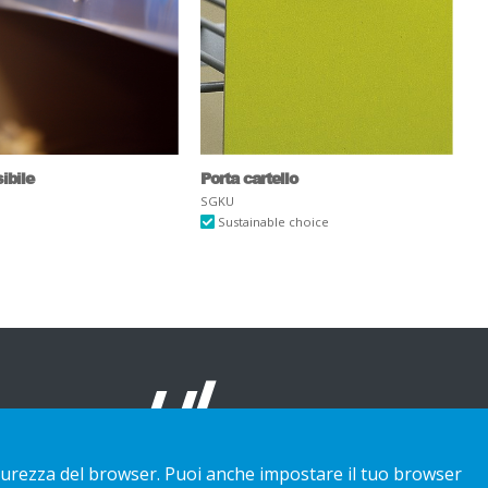
ibile
Porta cartello
SGKU
Sustainable choice
 sicurezza del browser. Puoi anche impostare il tuo browser