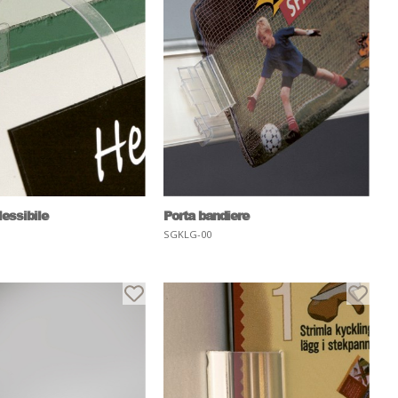
lessibile
Porta bandiere
SGKLG-00