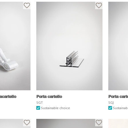
acartello
Porta cartello
Porta cart
SGT
SGJ
Sustainable choice
Sustainab