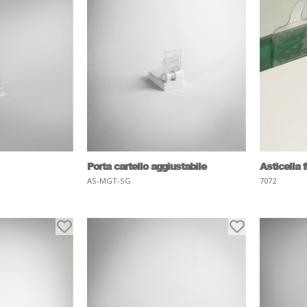
Porta cartello aggiustabile
Asticella f
AS-MGT-SG
7072