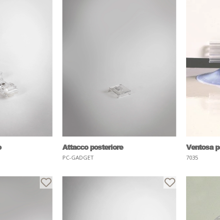
o
Attacco posteriore
Ventosa po
PC-GADGET
7035