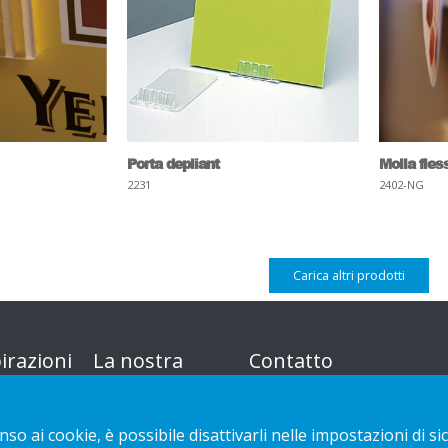
Porta depliant
Molla fless
2231
2402-NG
Carica altri prodotti
irazioni
La nostra
Contatto
offerta
Informativa sulla
nso ai cookie, è possibile disattivarli nelle impostazioni di
Sustainable Choice
privacy