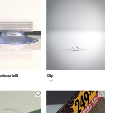
rtacartelli
Clip
2119