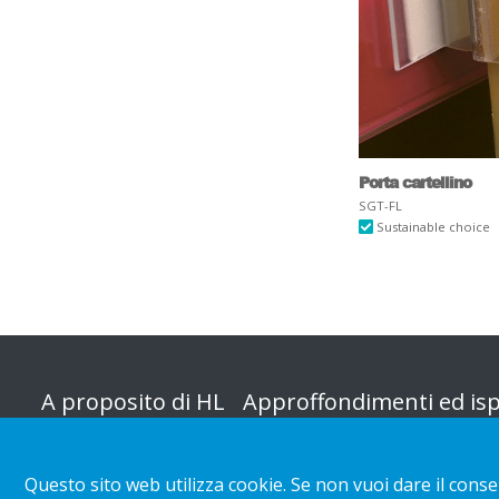
Porta cartellino
SGT-FL
Sustainable choice
A proposito di HL
Approffondimenti ed isp
Organizzazione
Categoria negozio
Questo sito web utilizza cookie. Se non vuoi dare il conse
Responsabilità
Installazioni dei clienti