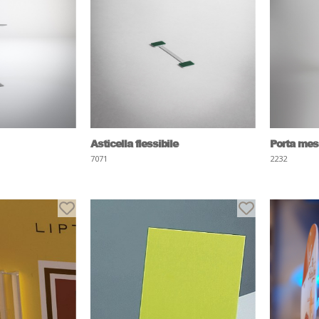
Asticella flessibile
Porta mes
7071
2232