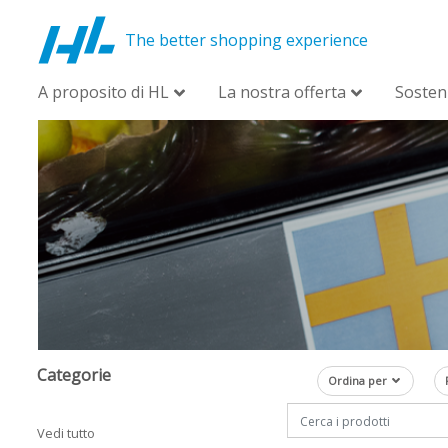
The better shopping experience
A proposito di HL
La nostra offerta
Sosteni
Categorie
Ordina per
Vedi tutto