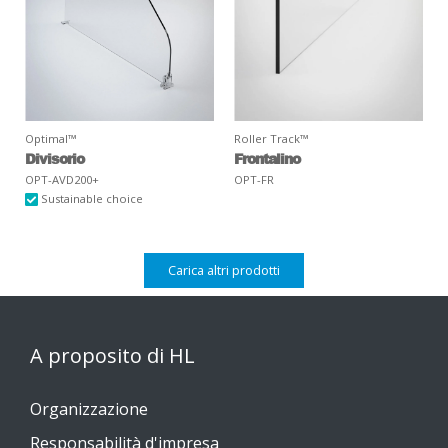
Optimal™
Roller Track™
Divisorio
Frontalino
OPT-AVD200+
OPT-FR
Sustainable choice
Carica altri prodotti
A proposito di HL
Organizzazione
Responsabilità d'impresa