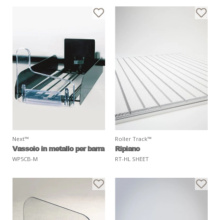
Next™
Roller Track™
Vassoio in metallo per barra
Ripiano
WP5CB-M
RT-HL SHEET