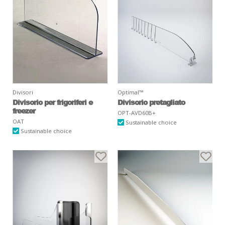
Divisori
Optimal™
Divisorio per frigoriferi e
Divisorio pretagliato
freezer
OPT-AVD60B+
OAT
Sustainable choice
Sustainable choice