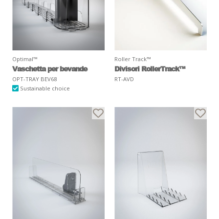
Optimal™
Roller Track™
Vaschetta per bevande
Divisori RollerTrack™
OPT-TRAY BEV68
RT-AVD
Sustainable choice