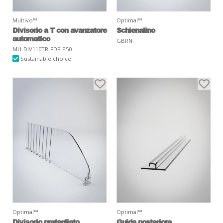
Multivo™
Optimal™
Divisorio a T con avanzatore
Schienalino
automatico
GBRN
MU-DIV110TR-FDF-P50
Sustainable choice
Optimal™
Optimal™
Divisorio pretagliato
Guida posteriore