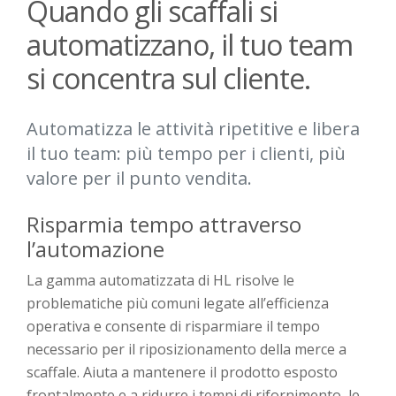
Quando gli scaffali si
automatizzano, il tuo team
si concentra sul cliente.
Automatizza le attività ripetitive e libera
il tuo team: più tempo per i clienti, più
valore per il punto vendita.
Risparmia tempo attraverso
l’automa
zione
La gamma automatizzata di HL
risolve
le
problematiche
più comuni
legate a
ll’
efficienza
operativa e consente di risparmiare il tempo
necessario per il riposizionamento della merce a
scaffale. Aiuta a mantenere il prodotto
esposto
frontalmente
e a ridurre i tempi di rifornimento, le