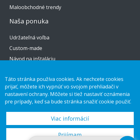
Maloobchodné trendy
Naša ponuka
Udržateľná voľba
Custom-made
Návod na inštaláciu
Kontaktujte nás
Táto stránka používa cookies. Ak nechcete cookies
prijať, môžete ich vypnúť vo svojom prehliadači v
Vyhlásenie o ochrane osobných údajov
nastavení ochrany. Môžete si tiež nastaviť oznámenia
Cookies
pre prípady, keď sa bude stránka snažiť cookie použiť.
Viac informácií
Copyright 2026 HL Display AB. All rights reserved.
Prijímam