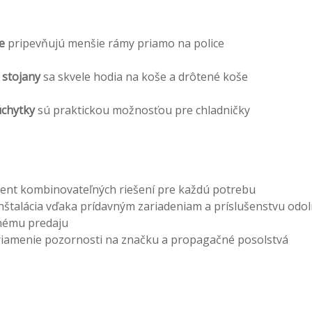
e
pripevňujú menšie rámy priamo na police
 stojany
sa skvele hodia na koše a drôtené koše
chytky
sú praktickou možnosťou pre chladničky
ment kombinovateľných riešení pre každú potrebu
nštalácia vďaka prídavným zariadeniam a príslušenstvu odo
ému predaju
riamenie pozornosti na značku a propagačné posolstvá