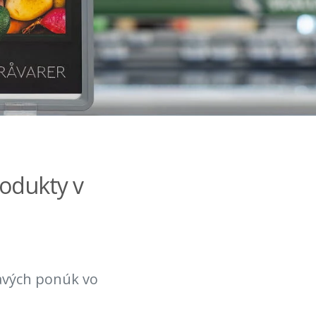
rodukty v
avých ponúk vo