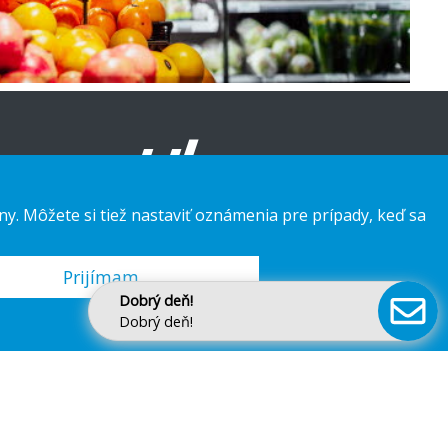
ny. Môžete si tiež nastaviť oznámenia pre prípady, keď sa
Prijímam
Dobrý deň!
Dobrý deň!