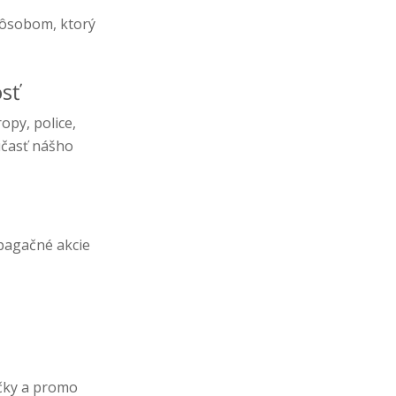
pôsobom, ktorý
sť
opy, police,
účasť nášho
pagačné akcie
čky a promo