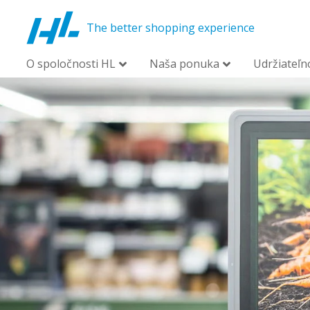
The better shopping experience
O spoločnosti HL
Naša ponuka
Udržiateľn