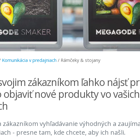
/
Komunikácia v predajniach
/
Rámčeky & stojany
vojim zákazníkom ľahko nájsť p
o objaviť nové produkty vo vašich
ch
im zákazníkom vyhľadávanie výhodných a zaujím
ach - presne tam, kde chcete, aby ich našli.