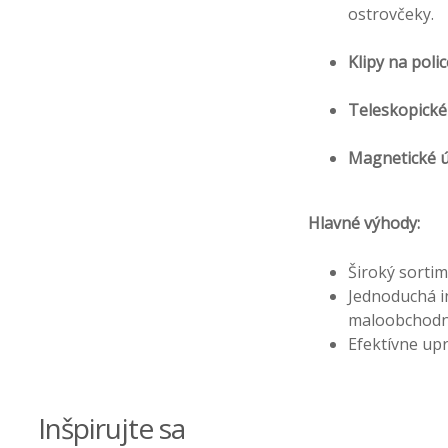
ostrovčeky.
Klipy na polic
Teleskopické
Magnetické ú
Hlavné výhody:
Široký sorti
Jednoduchá i
maloobchodn
Efektívne up
Inšpirujte sa