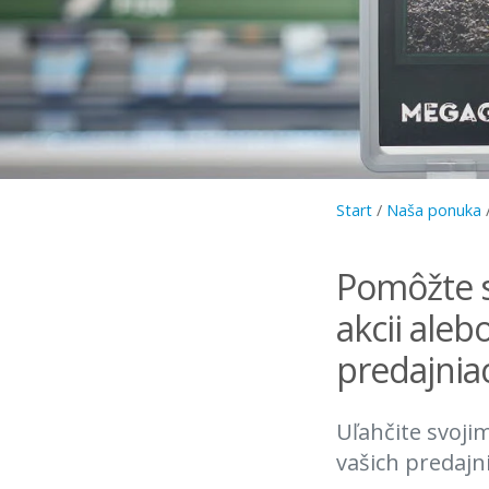
Start
/
Naša ponuka
Pomôžte s
akcii aleb
predajnia
Uľahčite svoj
vašich predajni