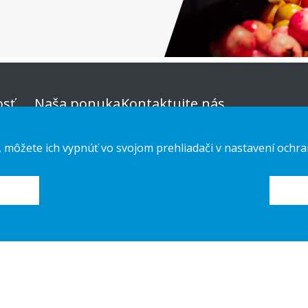
sť
Naša ponuka
Kontaktujte nás
Udržateľná
Vyhlásenie o ochrane osobných
, môžete ich vypnúť vo svojom prehliadači v nastavení ochra
voľba
údajov
Custom-made
Cookies
Návod na
inštaláciu