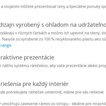
 a stojanmi môžete prezentovať ceny a špeciálne ponuky s
dizajn vyrobený s ohľadom na udržateľno
dávajú v rôznych farbách a možno ich upevniť na steny, str
e. Navyše sú vyrobené zo 100 % recyklovaného plastu ako s
 range.
traktívne prezentácie
z nášho systému rámčekov, aby vaše prezentácie alebo pro
riešenia pre každý interiér
kde potrebujete rámeček umiestniť, máme pre vás riešenie:
y
umožňujú zavesenie rámov zo stropu - ideálne pre mrazni