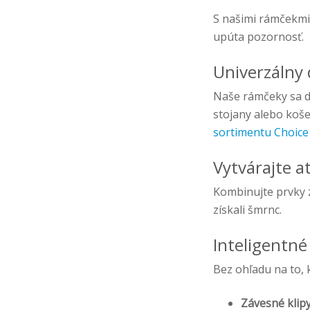
S našimi rámčekmi
upúta pozornosť.
Univerzálny 
Naše rámčeky sa do
stojany alebo koš
sortimentu Choice
Vytvárajte a
Kombinujte prvky 
získali šmrnc.
Inteligentné 
Bez ohľadu na to, 
Závesné klip