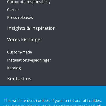
Corporate responsibility
Career
Press releases
Insights & inspiration
Vores løsninger
Custom-made
Installationsvejledninger
Katalog
Kontakt os
Privatlivspolitik
Cookies
This website uses cookies. If you do not accept cookies,