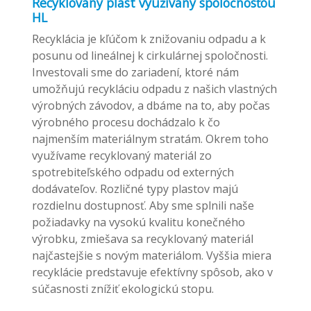
Recyklovaný plast využívaný spoločnosťou
HL
Recyklácia je kľúčom k znižovaniu odpadu a k
posunu od lineálnej k cirkulárnej spoločnosti.
Investovali sme do zariadení, ktoré nám
umožňujú recykláciu odpadu z našich vlastných
výrobných závodov, a dbáme na to, aby počas
výrobného procesu dochádzalo k čo
najmenším materiálnym stratám. Okrem toho
využívame recyklovaný materiál zo
spotrebiteľského odpadu od externých
dodávateľov. Rozličné typy plastov majú
rozdielnu dostupnosť. Aby sme splnili naše
požiadavky na vysokú kvalitu konečného
výrobku, zmiešava sa recyklovaný materiál
najčastejšie s novým materiálom. Vyššia miera
recyklácie predstavuje efektívny spôsob, ako v
súčasnosti znížiť ekologickú stopu.