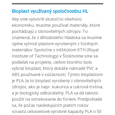
Bioplast využívaný spoločnosťou HL
Aby sme vytvorili skutočnú obehovú
ekonomiku, musíme používať materiály, ktoré
pochádzajú z obnoviteľných zdrojov. To
znamená, že z dlhodobého hľadiska sa musíme
úplne vyhnúť plastom vyrobeným z fosílnych
materiálov. Spoločne s inštitútom KTH (Royal
Institute of Technology) v Štokholme sme sa
podieľali na projekte, cieľom ktorého bolo
vybrať bioplast, ktorý dokáže nahradiť PVC a
ABS používané v súčasnosti. Týmto bioplastom
je PLA. Je to bioplast vyrobený z obnoviteľných
zdrojov, ako je napr. kukurica a cukrová trstina,
a je biologicky odbúrateľný. PLA sa dá takisto
použiť na vstrekovanie do foriem. Predpokladá
sa, že počas nasledujúcich piatich rokov
vzrastú celosvetové výrobné kapacity PLA o 50