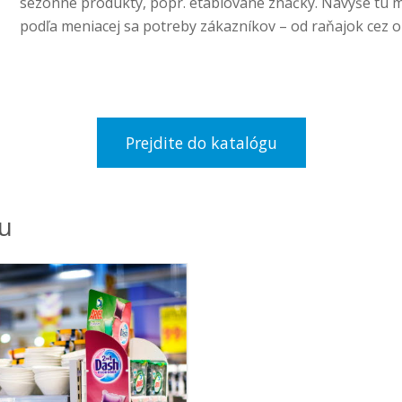
sezónne produkty, popr. etablované značky. Navyše tu
podľa meniacej sa potreby zákazníkov – od raňajok cez o
Prejdite do katalógu
iu