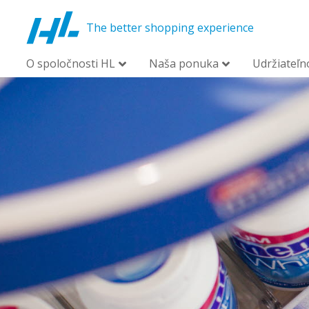
The better shopping experience
O spoločnosti HL
Naša ponuka
Udržiateľn