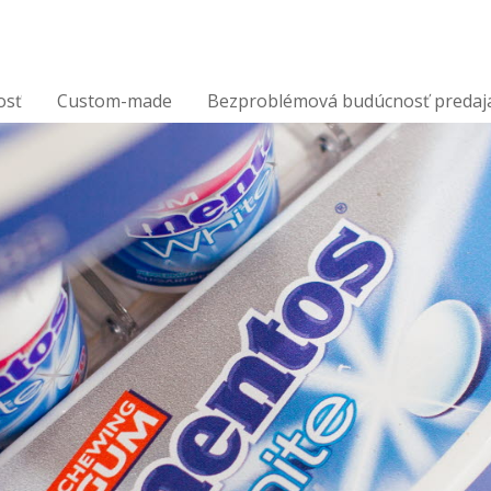
osť
Custom-made
Bezproblémová budúcnosť predaj