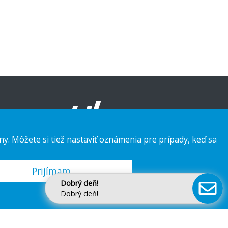
ny. Môžete si tiež nastaviť oznámenia pre prípady, keď sa
Prijímam
Dobrý deň!
Dobrý deň!