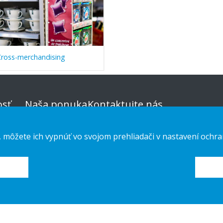
Cross-merchandising
sť
Naša ponuka
Kontaktujte nás
Udržateľná
Vyhlásenie o ochrane osobných
, môžete ich vypnúť vo svojom prehliadači v nastavení ochra
voľba
údajov
Custom-made
Cookies
Návod na
inštaláciu