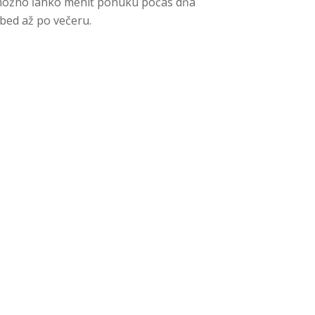
 možno ľahko meniť ponuku počas dňa
bed až po večeru.