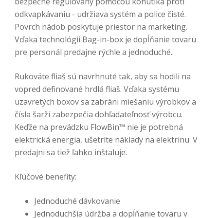
bezpečne regulovaný pomocou kohútika proti
odkvapkávaniu - udržiava systém a police čisté.
Povrch nádob poskytuje priestor na marketing.
Vďaka technológii Bag-in-box je dopĺňanie tovaru
pre personál predajne rýchle a jednoduché..
Rukoväte fliaš sú navrhnuté tak, aby sa hodili na
vopred definované hrdlá fliaš. Vďaka systému
uzavretých boxov sa zabráni miešaniu výrobkov a
čísla šarží zabezpečia dohľadateľnosť výrobcu.
Keďže na prevádzku FlowBin™ nie je potrebná
elektrická energia, ušetríte náklady na elektrinu. V
predajni sa tiež ľahko inštaluje.
Kľúčové benefity:
Jednoduché dávkovanie
Jednoduchšia údržba a dopĺňanie tovaru v