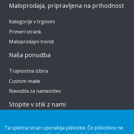
Maloprodaja, pripravljena na prihodnost
Kategorije v trgovini
Primeri strank
Maloprodajni trendi
Naša ponudba
Trajnostna izbira
Custom-made
Navodila za namestitev
Stopite v stik z nami
Izjava o zasebnosti
Ta spletna stran uporablja piškotke. Če piškotkov ne
Cookies