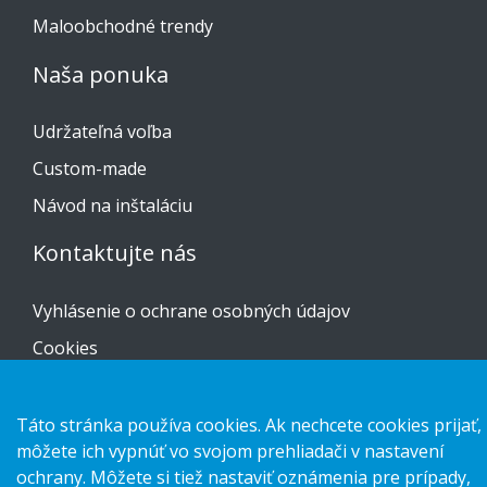
Maloobchodné trendy
Naša ponuka
Udržateľná voľba
Custom-made
Návod na inštaláciu
Kontaktujte nás
Vyhlásenie o ochrane osobných údajov
Cookies
Táto stránka používa cookies. Ak nechcete cookies prijať,
môžete ich vypnúť vo svojom prehliadači v nastavení
Copyright 2026 HL Display AB. All rights reserved.
ochrany. Môžete si tiež nastaviť oznámenia pre prípady,