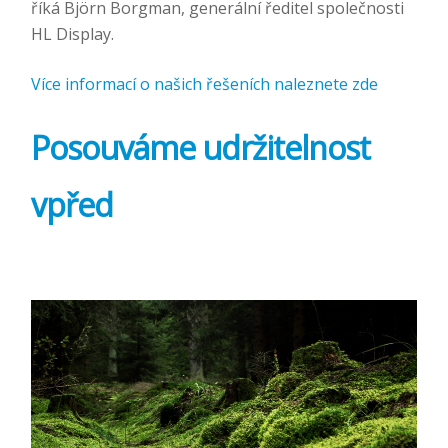
říká Björn Borgman, generální ředitel společnosti
HL Display.
Více informací o našich řešeních naleznete zde
Posouváme udržitelnost
vpřed