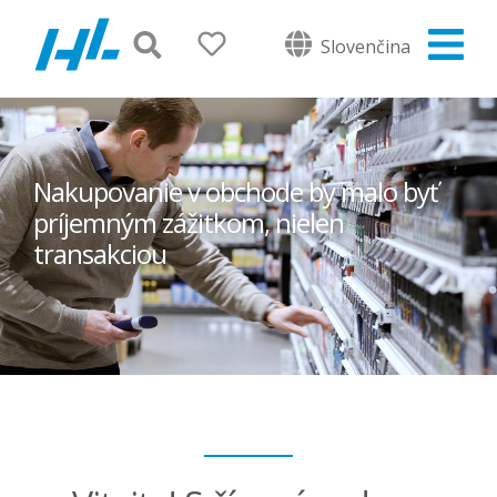
Slovenčina
Nakupovanie v obchode by malo byť
príjemným zážitkom, nielen
transakciou