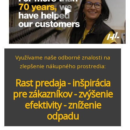
Využívame naše odborné znalosti na
zlepšenie nákupného prostredia:
Rast predaja - inšpirácia
pre zákazníkov - zvýšenie
efektivity - zníženie
odpadu