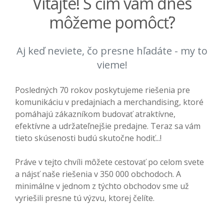
Vitajte! S čím vám dnes
môžeme pomôcť?
Aj keď neviete, čo presne hľadáte - my to
vieme!
Posledných 70 rokov poskytujeme riešenia pre
komunikáciu v predajniach a merchandising, ktoré
pomáhajú zákazníkom budovať atraktívne,
efektívne a udržateľnejšie predajne. Teraz sa vám
tieto skúsenosti budú skutočne hodiť...!
Práve v tejto chvíli môžete cestovať po celom svete
a nájsť naše riešenia v 350 000 obchodoch. A
minimálne v jednom z týchto obchodov sme už
vyriešili presne tú výzvu, ktorej čelíte.