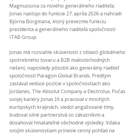
Magnussona za nového generálneho riaditeľa.
Jonas nastúpi do funkcie 27. apríla 2026 a nahradí
Björna Borgmana, ktorý prevezme funkciu
prezidenta a generálneho riaditeľa spoločnosti
ITAB Group.
Jonas má rozsiahle skúsenosti z oblasti globálneho
spotrebného tovaru a B2B maloobchodných
riešení, naposledy pôsobil ako generálny riaditeľ
spoločnosti Paragon Global Brands. Predtým
zastával vedúce pozície v spoločnostiach ako
Jordanes, The Absolut Company a Electrolux. Počas
svojej kariéry Jonas žil a pracoval v mnohých
európskych krajinách, viedol angažované tímy,
budoval silné partnerstvá so zákazníkmi a
dosahoval hmatateľné obchodné výsledky. Vďaka
svojim skúsenostiam prinesie cenný pohľad na