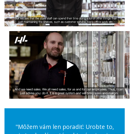
"Môžem vám len poradiť: Urobte to,