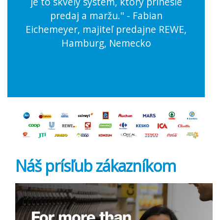
je to skvelý systém, ktorý prinesie
predaj a maržu." - Fabian
Eichemeyer, majiteľ predajne REWE,
Hamburg, Nemecko
Náš prísľub zákazníkom