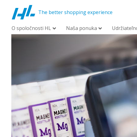
The better shopping experience
O spoločnosti HL
Naša ponuka
Udržiateľn