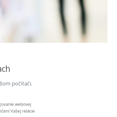
ach
šom počítači.
govanie webovej
čení Vašej relácie