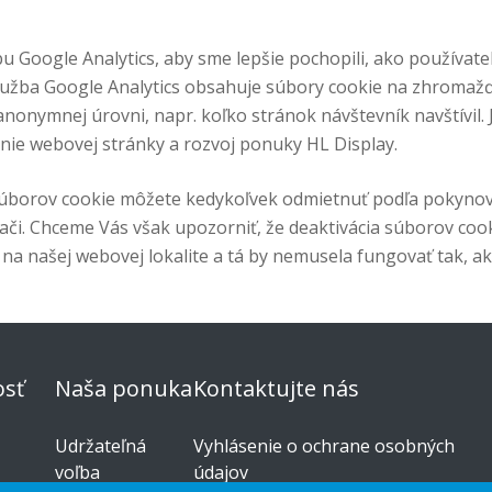
u Google Analytics, aby sme lepšie pochopili, ako používate
lužba Google Analytics obsahuje súbory cookie na zhromažď
nonymnej úrovni, napr. koľko stránok návštevník navštívil. 
nie webovej stránky a rozvoj ponuky HL Display.
úborov cookie môžete kedykoľvek odmietnuť podľa pokyno
či. Chceme Vás však upozorniť, že deaktivácia súborov coo
na našej webovej lokalite a tá by nemusela fungovať tak, a
sť
Naša ponuka
Kontaktujte nás
Udržateľná
Vyhlásenie o ochrane osobných
voľba
údajov