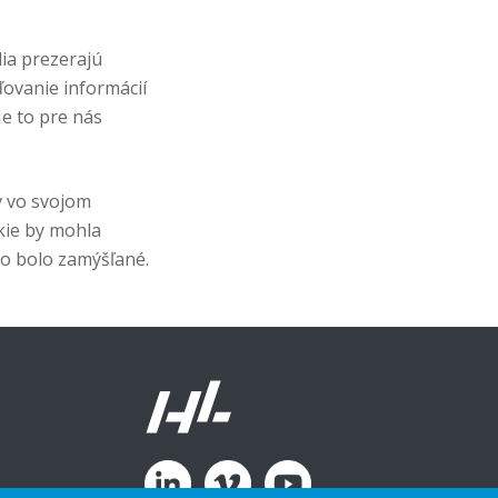
lia prezerajú
ovanie informácií
Je to pre nás
v vo svojom
kie by mohla
ko bolo zamýšľané.