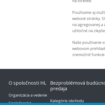
na stránke.
Používame aj služb
webové stránky. S
na agregovanej a a
užitočné na zlepše
Naše používanie s
webovom prehliada
znemožniť funkcie 
O spoločnosti HL
Bezproblémová budúcno
predaja
Organizácia a vedenie
Kategórie obchodu
Spoločenská