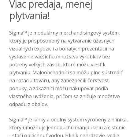
Viac predaja, menej
plytvania!
Sigma™ je modulárny merchandisingový systém,
ktorý je prispôsobený na vytváranie úžasných
vizuálnych expozícií a bohatých prezentácií na
vystavenie väčšieho množstva výrobkov bez
potreby veľkých zásob, ktoré môžu viesť k
plytvaniu. Maloobchodníci sa môžu plne sústrediť
na rotáciu tovaru, aby zabezpečili čerstvosť
ponuky, a zákazníci môžu nakupovať podľa
vlastného uváženia, pričom sa znižuje množstvo
odpadu z obalov.
Sigma™ je ľahký a odolný systém vyrobený z hliníka,
ktorý umožňuje jednoduchú manipuláciu a čistenie
- stačí opláchnuť vodou. Hliník nehrdzavie, vedie