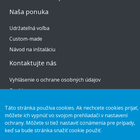
Naša ponuka
Udržateľná voľba
Custom-made
Návod na inštaláciu
Kontaktujte nás
Vyhlásenie o ochrane osobných údajov
Cookies
Táto stránka používa cookies. Ak nechcete cookies prijať,
môžete ich vypnúť vo svojom prehliadači v nastavení
ochrany. Môžete si tiež nastaviť oznámenia pre prípady,
Copyright 2026 HL Display AB. All rights reserved.
keď sa bude stránka snažiť cookie použiť.