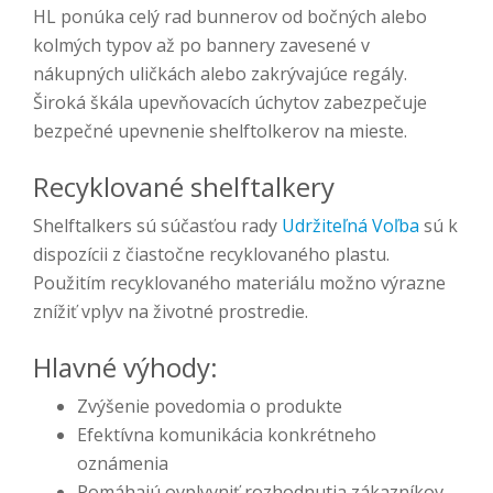
HL ponúka celý rad bunnerov od bočných alebo
kolmých typov až po bannery zavesené v
nákupných uličkách alebo zakrývajúce regály.
Široká škála upevňovacích úchytov zabezpečuje
bezpečné upevnenie shelftolkerov na mieste.
Recyklované shelftalkery
Shelftalkers sú súčasťou rady
Udržiteľná Voľba
sú k
dispozícii z čiastočne recyklovaného plastu.
Použitím recyklovaného materiálu možno výrazne
znížiť vplyv na životné prostredie.
Hlavné výhody:
Zvýšenie povedomia o produkte
Efektívna komunikácia konkrétneho
oznámenia
Pomáhajú ovplyvniť rozhodnutia zákazníkov