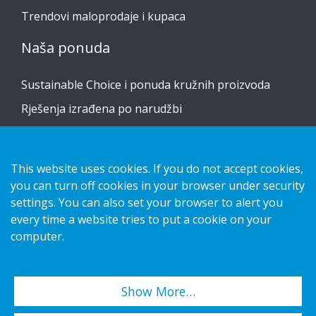
Trendovi maloprodaje i kupaca
Naša ponuda
Sustainable Choice i ponuda kružnih proizvoda
Rješenja izrađena po narudžbi
Vodiči za postavljanje
Katalog
This website uses cookies. If you do not accept cookies,
Obratite nam se
you can turn off cookies in your browser under security
settings. You can also set your browser to alert you
every time a website tries to put a cookie on your
obavijest o privatnosti
computer.
Kolačići
Show More…