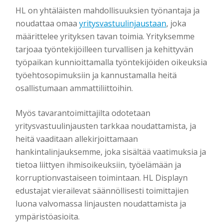
HL on yhtäläisten mahdollisuuksien työnantaja ja
noudattaa omaa
yritysvastuulinjaustaan
, joka
määrittelee yrityksen tavan toimia. Yrityksemme
tarjoaa työntekijöilleen turvallisen ja kehittyvän
työpaikan kunnioittamalla työntekijöiden oikeuksia
työehtosopimuksiin ja kannustamalla heitä
osallistumaan ammattiliittoihin.
Myös tavarantoimittajilta odotetaan
yritysvastuulinjausten tarkkaa noudattamista, ja
heitä vaaditaan allekirjoittamaan
hankintalinjauksemme, joka sisältää vaatimuksia ja
tietoa liittyen ihmisoikeuksiin, työelämään ja
korruptionvastaiseen toimintaan. HL Displayn
edustajat vierailevat säännöllisesti toimittajien
luona valvomassa linjausten noudattamista ja
ympäristöasioita.