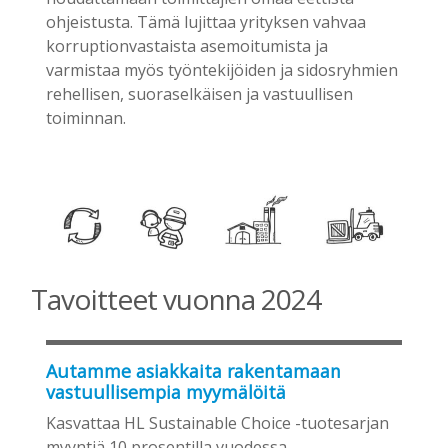
ohjeistusta. Tämä lujittaa yrityksen vahvaa
korruptionvastaista asemoitumista ja
varmistaa myös työntekijöiden ja sidosryhmien
rehellisen, suoraselkäisen ja vastuullisen
toiminnan.
Tavoitteet vuonna 2024
Autamme asiakkaita rakentamaan
vastuullisempia myymälöitä
Kasvattaa HL Sustainable Choice -tuotesarjan
myyntiä 10 prosentilla vuodessa.