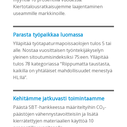
Kiertotalousratkaisujemme laajentaminen
useammille markkinoille.
Parasta työpaikkaa luomassa
Ylläpitää työtapaturmapoissaolojen tulos 5 tai
alle. Nostaa vuosittaisen työntekijäkyselyn
yleinen sitoutumisindeksiksi 75:een. Ylläpitää
tulos 78 kategoriassa “Riippumatta taustasta,
kaikilla on yhtäläiset mahdollisuudet menestyä
HL:llä”.
Kehitämme jatkuvasti toimintaamme
Päästä SBT-hankkeessa määriteltyihin CO₂-
päästöjen vähennystavoitteisiin ja lisätä
kierrätettyjen materiaalien käyttöä 10