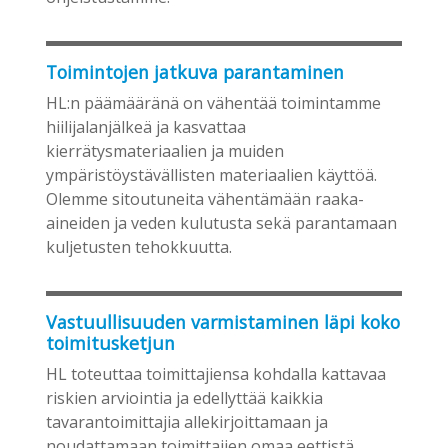
Toimintojen jatkuva parantaminen
HL:n päämääränä on vähentää toimintamme
hiilijalanjälkeä ja kasvattaa
kierrätysmateriaalien ja muiden
ympäristöystävällisten materiaalien käyttöä.
Olemme sitoutuneita vähentämään raaka-
aineiden ja veden kulutusta sekä parantamaan
kuljetusten tehokkuutta.
Vastuullisuuden varmistaminen läpi koko
toimitusketjun
HL toteuttaa toimittajiensa kohdalla kattavaa
riskien arviointia ja edellyttää kaikkia
tavarantoimittajia allekirjoittamaan ja
noudattamaan toimittajien omaa eettistä