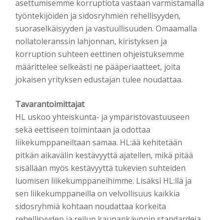
asettumisemme korruptiota vastaan varmistamalla
työntekijöiden ja sidosryhmien rehellisyyden,
suoraselkäisyyden ja vastuullisuuden. Omaamalla
nollatoleranssin lahjonnan, kiristyksen ja
korruption suhteen eettinen ohjeistuksemme
määrittelee selkeästi ne pääperiaatteet, joita
jokaisen yrityksen edustajan tulee noudattaa.
Tavarantoimittajat
HL uskoo yhteiskunta- ja ympäristövastuuseen
sekä eettiseen toimintaan ja odottaa
liikekumppaneiltaan samaa. HL:ää kehitetään
pitkän aikavälin kestävyyttä ajatellen, mikä pitää
sisällään myös kestävyyttä tukevien suhteiden
luomisen liikekumppaneihimme. Lisäksi HL:llä ja
sen liikekumppaneilla on velvollisuus kaikkia
sidosryhmiä kohtaan noudattaa korkeita
rehellisyyden ja reilun kaupankäynnin standardeja.