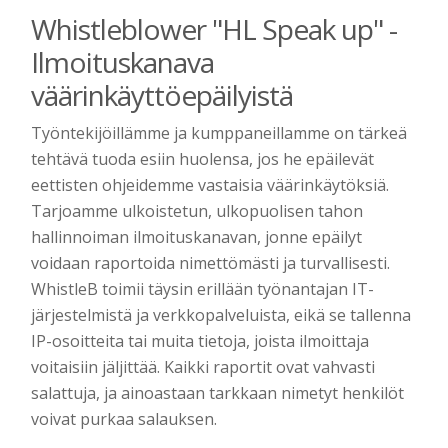
Whistleblower "HL Speak up" -
Ilmoituskanava
väärinkäyttöepäilyistä
Työntekijöillämme ja kumppaneillamme on tärkeä
tehtävä tuoda esiin huolensa, jos he epäilevät
eettisten ohjeidemme vastaisia väärinkäytöksiä.
Tarjoamme ulkoistetun, ulkopuolisen tahon
hallinnoiman ilmoituskanavan, jonne epäilyt
voidaan raportoida nimettömästi ja turvallisesti.
WhistleB toimii täysin erillään työnantajan IT-
järjestelmistä ja verkkopalveluista, eikä se tallenna
IP-osoitteita tai muita tietoja, joista ilmoittaja
voitaisiin jäljittää. Kaikki raportit ovat vahvasti
salattuja, ja ainoastaan tarkkaan nimetyt henkilöt
voivat purkaa salauksen.