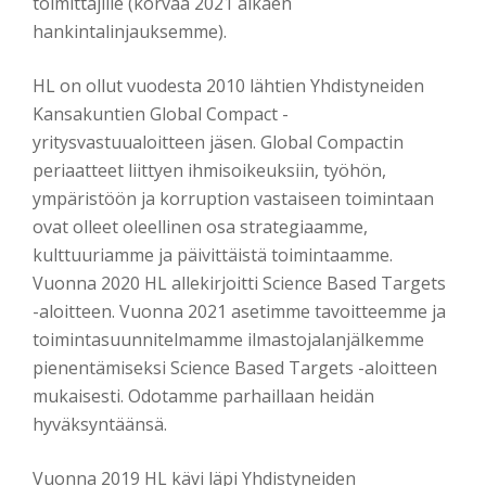
toimittajille (korvaa 2021 alkaen
hankintalinjauksemme).
HL on ollut vuodesta 2010 lähtien Yhdistyneiden
Kansakuntien Global Compact -
yritysvastuualoitteen jäsen. Global Compactin
periaatteet liittyen ihmisoikeuksiin, työhön,
ympäristöön ja korruption vastaiseen toimintaan
ovat olleet oleellinen osa strategiaamme,
kulttuuriamme ja päivittäistä toimintaamme.
Vuonna 2020 HL allekirjoitti Science Based Targets
-aloitteen. Vuonna 2021 asetimme tavoitteemme ja
toimintasuunnitelmamme ilmastojalanjälkemme
pienentämiseksi Science Based Targets -aloitteen
mukaisesti. Odotamme parhaillaan heidän
hyväksyntäänsä.
Vuonna 2019 HL kävi läpi Yhdistyneiden