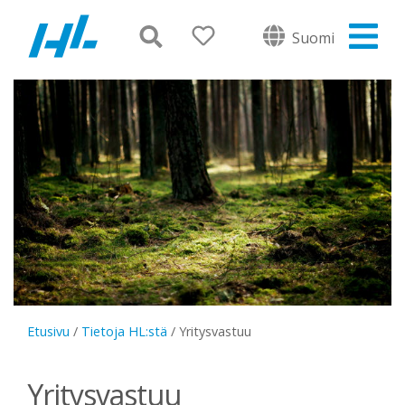
Suomi
Etusivu
/
Tietoja HL:stä
/
Yritysvastuu
Yritysvastuu