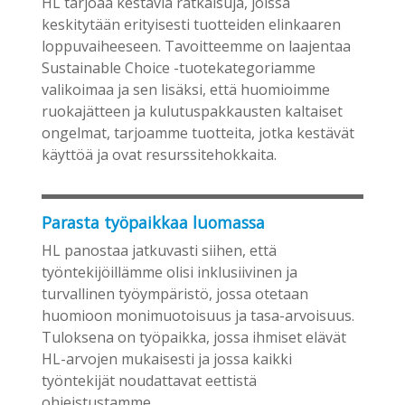
HL tarjoaa kestäviä ratkaisuja, joissa
keskitytään erityisesti tuotteiden elinkaaren
loppuvaiheeseen. Tavoitteemme on laajentaa
Sustainable Choice -tuotekategoriamme
valikoimaa ja sen lisäksi, että huomioimme
ruokajätteen ja kulutuspakkausten kaltaiset
ongelmat, tarjoamme tuotteita, jotka kestävät
käyttöä ja ovat resurssitehokkaita.
Parasta työpaikkaa luomassa
HL panostaa jatkuvasti siihen, että
työntekijöillämme olisi inklusiivinen ja
turvallinen työympäristö, jossa otetaan
huomioon monimuotoisuus ja tasa-arvoisuus.
Tuloksena on työpaikka, jossa ihmiset elävät
HL-arvojen mukaisesti ja jossa kaikki
työntekijät noudattavat eettistä
ohjeistustamme.