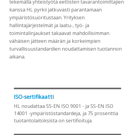
tekemällä yhteistyötä eettisten tavarantoimittajien
kanssa HL pyrkii jatkuvasti parantamaan
ympäristösuoritustaan. Yrityksen
hallintajärjestelmät ja laatu-, työ- ja
toimintalinjaukset takaavat mahdollisimman
vähäisen jätteen määrän ja korkeimpien
turvallisuustandardien noudattamisen tuotannon
aikana.
ISO-sertifikaatti
HL noudattaa SS-EN ISO 9001 - ja SS-EN ISO
14001 -ympäristöstandardeja, ja 75 prosenttia
tuotantolaitoksista on sertifioituja.