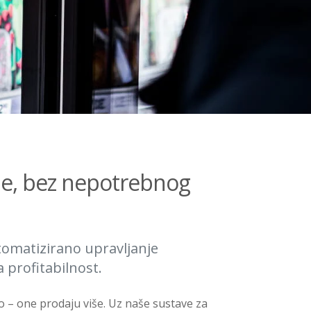
je, bez nepotrebnog
tomatizirano upravljanje
 profitabilnost.
o – one prodaju više. Uz naše sustave za