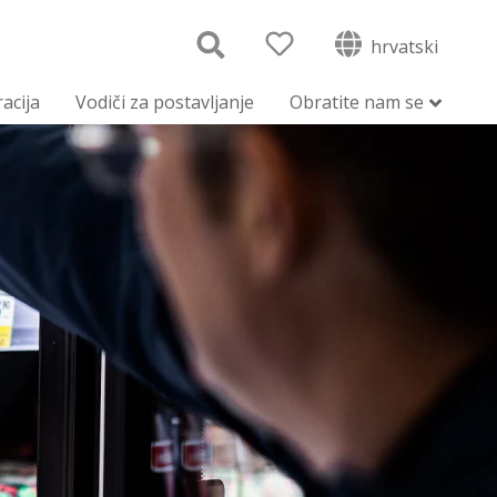
hrvatski
racija
Vodiči za postavljanje
Obratite nam se