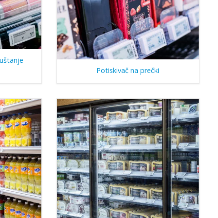
puštanje
Potiskivač na prečki