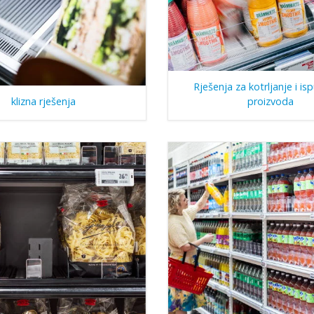
Rješenja za kotrljanje i is
klizna rješenja
proizvoda