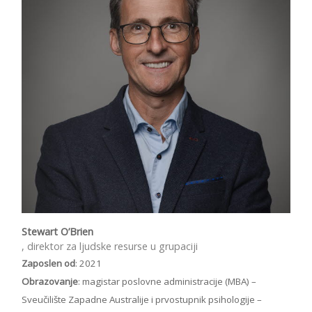
Stewart O’Brien
, direktor za ljudske resurse u grupaciji
Zaposlen od
: 2021
Obrazovanje
: magistar poslovne administracije (MBA) –
Sveučilište Zapadne Australije i prvostupnik psihologije –