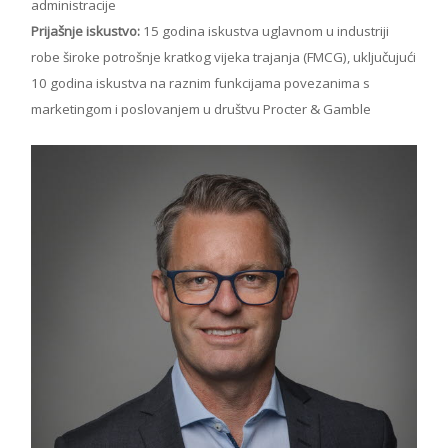
administracije
Prijašnje iskustvo:
15 godina iskustva uglavnom u industriji
robe široke potrošnje kratkog vijeka trajanja (FMCG), uključujući
10 godina iskustva na raznim funkcijama povezanima s
marketingom i poslovanjem u društvu Procter & Gamble