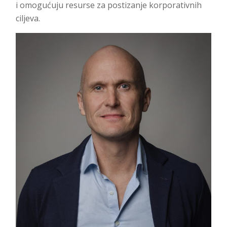
i omogućuju resurse za postizanje korporativnih
ciljeva.