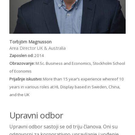
Torbjörn Magnusson
Area Director UK & Australia
Zaposlen od:
2014
Obrazovanje:
M.Sc. Business and Economics, Stockholm School
of Economis
Prijašnje iskustvo:
More than 15 year’s experience whereof 10
years in various roles at HL Display based in Sweden, China,
and the UK
Upravni odbor
Upravni odbor sastoji se od triju članova. Oni su
odgovorni za korporativno upravljanje i vođenje