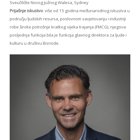
Sveučilište Novog Južnog Walesa, Sydney
Prijašnje iskustvo
: više od 15 godina međunarodnog iskustva u
području ljudskih resursa, poslovnom savjetovanju i industriji
robe široke potrošnje kratkog vijeka trajanja (FMCG); njegova
posljednja funkcija bila je funkcija glavnog direktora za ljude i
kulturu u društvu Bisnode.