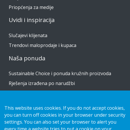
Priopćenja za medije
Uvidi i inspiracija
Slučajevi klijenata
Trendovi maloprodaje i kupaca
Naša ponuda
Sustainable Choice i ponuda kružnih proizvoda
Rješenja izrađena po narudžbi
Vodiči za postavljanje
Katalog
This website uses cookies. If you do not accept cookies,
Obratite nam se
you can turn off cookies in your browser under security
settings. You can also set your browser to alert you
every time a website tries to put a cookie on your