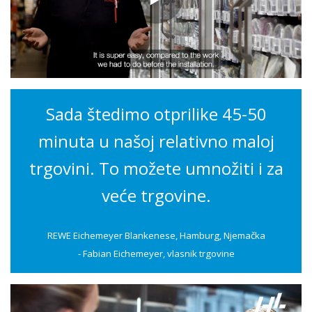
Sada štedimo otprilike 45-50
minuta u našoj relativno maloj
trgovini. To možete umnožiti i za
veće trgovine.
REWE Eichemeyer Blankenese, Hamburg, Njemačka
- Fabian Eichemeyer, vlasnik trgovine