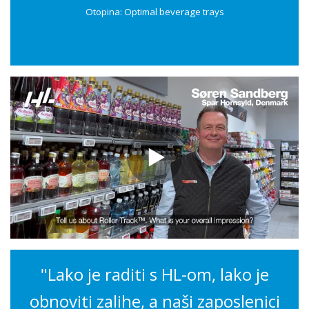
Otopina: Optimal beverage trays
"Lako je raditi s HL-om, lako je
obnoviti zalihe, a naši zaposlenici