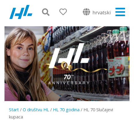
hrvatski
Start
/
O društvu HL
/
HL 70 godina
/
HL 70 Slučajevi
kupaca