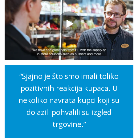
“Sjajno je što smo imali toliko
pozitivnih reakcija kupaca. U
nekoliko navrata kupci koji su
dolazili pohvalili su izgled
trgovine.”