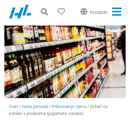
hrvatski
Start
/
Naša ponuda
/
Prikazivanje cijena
/
Držači za
oznake s podacima (papirnate oznake)