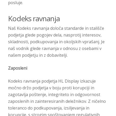
posluje.
Kodeks ravnanja
Naš Kodeks ravnanja določa standarde in stališče
podjetja glede pogojev dela, nasprotij interesov,
skladnosti, podkupovanja in okoljskih vprašanj. Je
naš vodnik glede ravnanja v odnosu z osebami v
našem podjetju in z dobavitelji.
Zaposleni
Kodeks ravnanja podjetja HL Display izkazuje
močno držo podjetja v boju proti korupciji in
zagotavlja poštenje, integriteto in odgovornost
zaposlenih in zainteresiranih deležnikov. Z ničelno
toleranco do podkupovanja, izsiljevanja in
korupcije, s strogim spoštovanjem regulativnih