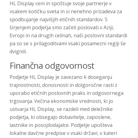
HL Display ceni in spoštuje svoje partnerje v
vsakem kotičku sveta in si nenehno prizadeva za
spodbujanje najvišjih etičnih standardov. S
širjenjem podjetja smo začeli poslovati v Aziji,
Evropi in na drugih celinah, naši poslovni standardi
pa so se s prilagoditvami vsaki posamezni regiji še
dvignili.
Finančna odgovornost
Podjetje HL Display je zavezano k doseganju
trajnostnosti, donosnosti in dolgoročne rasti z
uporabo etičnih poslovnih praks in odgovornega
trgovanja. Večina ekonomske vrednosti, ki jo
ustvarja HL Display, se razdeli med deležnike
podjetja, ki obsegajo dobavitelje, zaposlene,
lastnike in posojilodajalce. Podjetje upošteva
lokalne davčne predpise v vsaki državi, v kateri