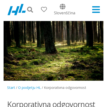
Slovenščina
Start
/
O podjetju HL
/
Korporativna odgovornost
Korporativna odgovornost