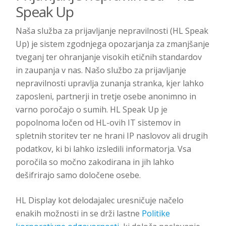
Speak Up
Naša služba za prijavljanje nepravilnosti (HL Speak
Up) je sistem zgodnjega opozarjanja za zmanjšanje
tveganj ter ohranjanje visokih etičnih standardov
in zaupanja v nas. Našo službo za prijavljanje
nepravilnosti upravlja zunanja stranka, kjer lahko
zaposleni, partnerji in tretje osebe anonimno in
varno poročajo o sumih. HL Speak Up je
popolnoma ločen od HL-ovih IT sistemov in
spletnih storitev ter ne hrani IP naslovov ali drugih
podatkov, ki bi lahko izsledili informatorja. Vsa
poročila so močno zakodirana in jih lahko
dešifrirajo samo določene osebe.
HL Display kot delodajalec uresničuje načelo
enakih možnosti in se drži lastne
Politike