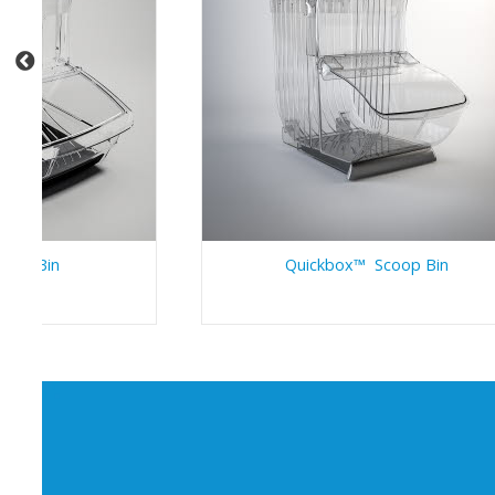
oop Bin
Quickbox™ Scoop Bin