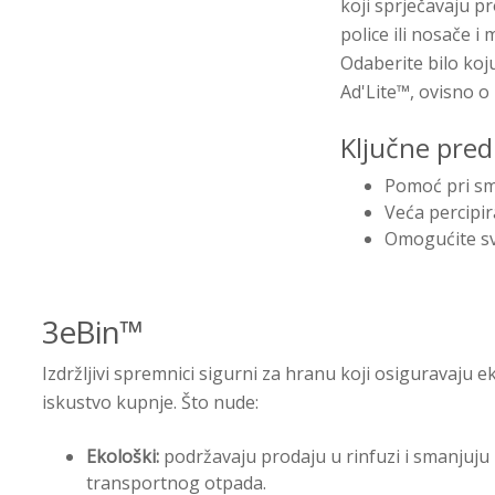
koji sprječavaju pr
police ili nosače i
Odaberite bilo koj
Ad'Lite™, ovisno o
Ključne pred
Pomoć pri s
Veća percipir
Omogućite sv
3eBin™
Izdržljivi spremnici sigurni za hranu koji osiguravaju ek
iskustvo kupnje. Što nude:
Ekološki:
podržavaju prodaju u rinfuzi i smanjuju
transportnog otpada.