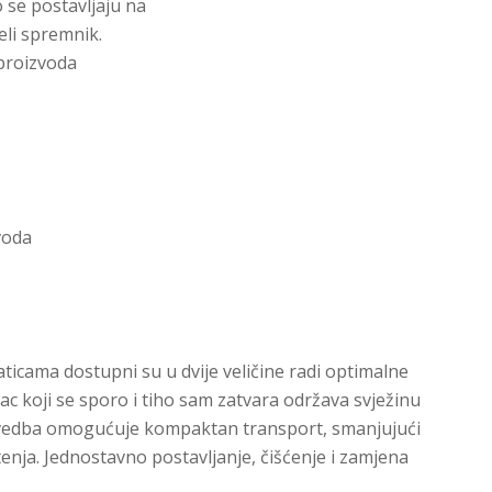
o se postavljaju na
eli spremnik.
 proizvoda
voda
paticama dostupni su u dvije veličine radi optimalne
pac koji se sporo i tiho sam zatvara održava svježinu
zvedba omogućuje kompaktan transport, smanjujući
tenja. Jednostavno postavljanje, čišćenje i zamjena