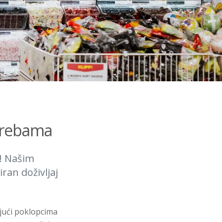
otrebama
! Našim
ran doživljaj
jući poklopcima