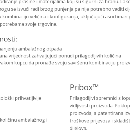
odiranje prašine i materijalima koji su sigurni za hranu. Lak
 mogu se izvući radi brzog punjenja pa nije potrebno vaditi cij
u kombinaciju veličina i konfiguracija, uključujući asortiman
 potrebama svoje trgovine.
nosti:
manjenju ambalažnog otpada
ana vrijednost zahvaljujući ponudi prilagodljivih količina
akom kupcu da pronađe svoju savršenu kombinaciju proiz
Pribox
™
ološki prihvatljivije
Prilagodljivi spremnici s lo
vidljivosti proizvoda. Poklo
proizvoda, a patentirana i
 količinu ambalažnog i
troškove prijevoza i skladiš
dijelova.