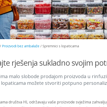
/
Proizvodi bez ambalaže
/
Spremnici s lopaticama
jte rješenja sukladno svojim p
ima malo slobode prodajom proizvoda u rinfuzi
lopaticama možete stvoriti potpuno personalizi
cama društva HL održavaju vaše proizvode svježima zahvalju