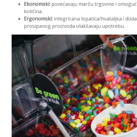
Ekonomski:
povećavaju maržu trgovine i omoguć
količina.
Ergonomski:
integrirana lopatica/hvataljka i doda
prosipanog proizvoda olakšavaju upotrebu.