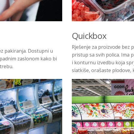
Quickbox
Rješenje za proizvode bez p
bez pakiranja. Dostupni u
pristup sa svih polica. Ima 
odopadnim zaslonom kako bi
i konturnu izvedbu koja spr
otrebu.
slatkiše, orašaste plodove,