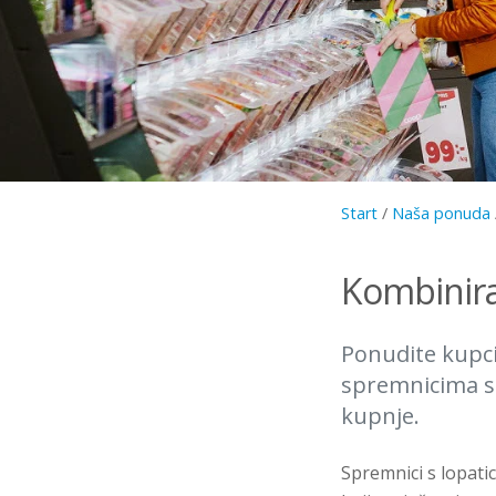
Start
/
Naša ponuda
Kombinira
Ponudite kupc
spremnicima s 
kupnje.
Spremnici s lopati