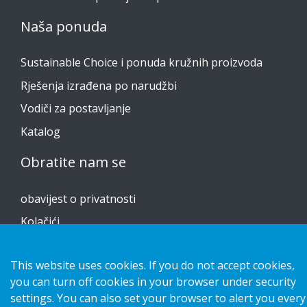
Naša ponuda
Sustainable Choice i ponuda kružnih proizvoda
Rješenja izrađena po narudžbi
Vodiči za postavljanje
Katalog
Obratite nam se
obavijest o privatnosti
Kolačići
This website uses cookies. If you do not accept cookies,
you can turn off cookies in your browser under security
Copyright 2026 HL Display AB. All rights reserved.
settings. You can also set your browser to alert you every