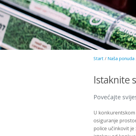
Start
/
Naša ponuda
Istaknite 
Povećajte svije
U konkurentskom m
osiguranje prostor
police učinkovit j