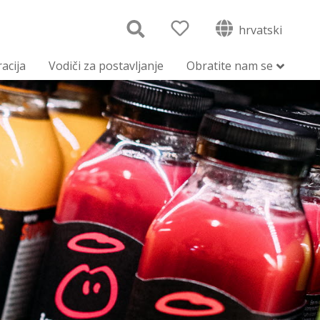
hrvatski
racija
Vodiči za postavljanje
Obratite nam se