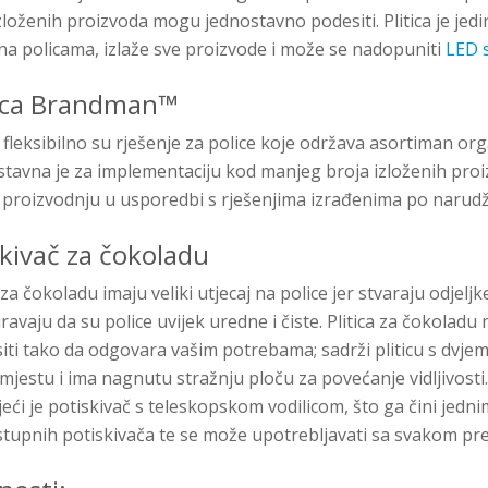
loženih proizvoda mogu jednostavno podesiti. Plitica je jedi
na policama, izlaže sve proizvode i može se nadopuniti
LED s
tica Brandman™
fleksibilno su rješenje za police koje održava asortiman orga
avna je za implementaciju kod manjeg broja izloženih proi
a proizvodnju u usporedbi s rješenjima izrađenima po narudž
iskivač za čokoladu
i za čokoladu imaju veliki utjecaj na police jer stvaraju odjelj
avaju da su police uvijek uredne i čiste. Plitica za čokoladu
ti tako da odgovara vašim potrebama; sadrži pliticu s dvj
mjestu i ima nagnutu stražnju ploču za povećanje vidljivosti.
ći je potiskivač s teleskopskom vodilicom, što ga čini jedni
dostupnih potiskivača te se može upotrebljavati sa svakom pr