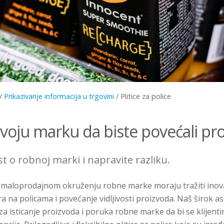
/
Prikazivanje informacija u trgovini
/
Plitice za police
svoju marku da biste povećali pr
st o robnoj marki i napravite razliku.
aloprodajnom okruženju robne marke moraju tražiti inova
a na policama i povećanje vidljivosti proizvoda. Naš širok as
e za isticanje proizvoda i poruka robne marke da bi se klijen