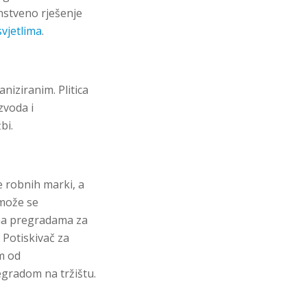
nstveno rješenje
vjetlima
.
niziranim. Plitica
zvoda i
bi.
ke robnih marki, a
 može se
ema pregradama za
 Potiskivač za
m od
egradom na tržištu.