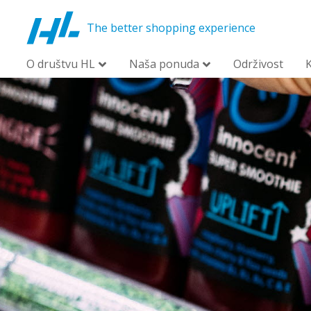
The better shopping experience
O društvu HL
Naša ponuda
Održivost