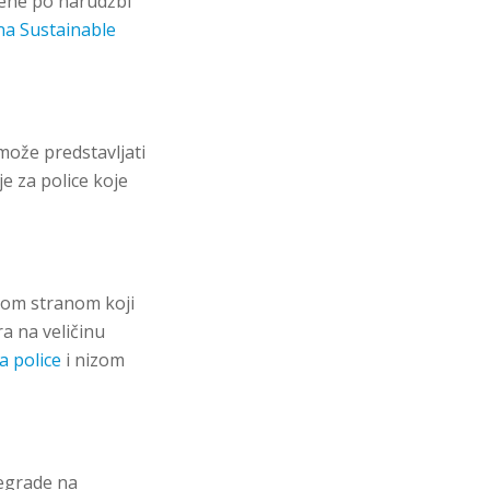
ađene po narudžbi
na Sustainable
može predstavljati
e za police koje
njom stranom koji
a na veličinu
 police
i nizom
regrade na