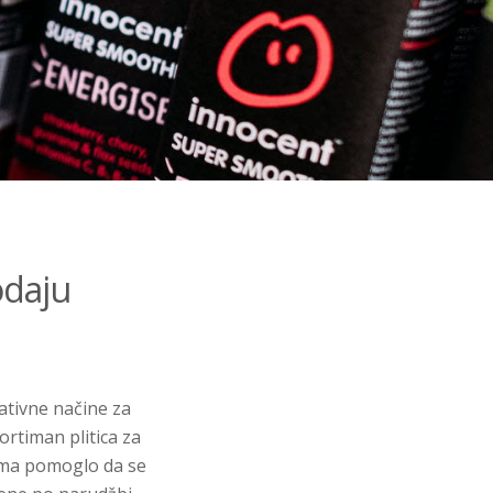
odaju
tivne načine za
ortiman plitica za
tima pomoglo da se