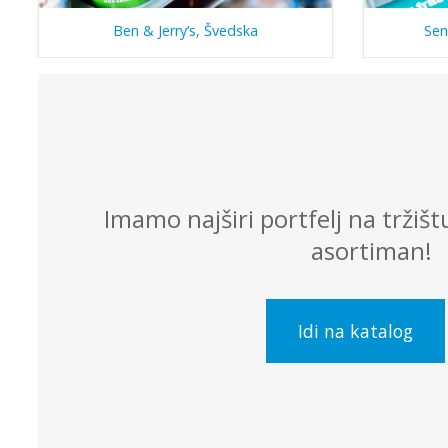
Ben & Jerry’s, Švedska
Sen
Imamo najširi portfelj na tržišt
asortiman!
Idi na katalog