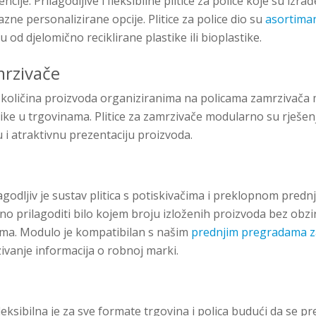
cije. Prilagodljive i fleksibilne plitice za police koje su izr
ne personalizirane opcije. Plitice za police dio su
asortima
u od djelomično reciklirane plastike ili bioplastike.
mrzivače
 količina proizvoda organiziranima na policama zamrzivača 
ike u trgovinama. Plitice za zamrzivače modularno su rješenj
i atraktivnu prezentaciju proizvoda.
lagodljiv je sustav plitica s potiskivačima i preklopnom pred
o prilagoditi bilo kojem broju izloženih proizvoda bez obzir
ama. Modulo je kompatibilan s našim
prednjim pregradama za
ivanje informacija o robnoj marki.
fleksibilna je za sve formate trgovina i polica budući da se p