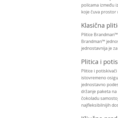
policama između iz
koje čuva prostor 
Klasična pli
Plitice Brandman™ 
Brandman™ jednost
jednostavnija je z
Plitica i pot
Plitice i potiskivač
istovremeno osigur
jednostavno podesi
držanje paketa na 
čokoladu samostoje
najfleksibilnijih 