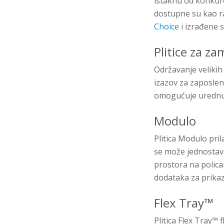
istaknu od konkuren
dostupne su kao raz
Choice
i izrađene s
Plitice za za
Održavanje velikih
izazov za zaposlen
omogućuje urednu 
Modulo
Plitica Modulo pri
se može jednostavn
prostora na polic
dodataka za prikaz
Flex Tray™
Plitica Flex Tray™ 