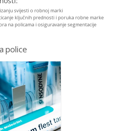
nosti:
anju svijesti o robnoj marki
ticanje ključnih prednosti i poruka robne marke
ora na policama i osiguravanje segmentacije
za police