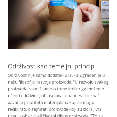
Održivost kao temeljni princip
Održivost nije samo dodatak u HL-u; ugrađen je u
našu filozofiju razvoja proizvoda. "U razvoju svakog
proizvoda razmišljamo o tome koliko ga možemo
učiniti održivim", objašnjava Johannes. To znači
davanje prioriteta materijalima koji se mogu
reciklirati, dizajnirati proizvode koji su izdržljivi i
uzeti u obzir cijeli životni ciklus proizvoda. "To su