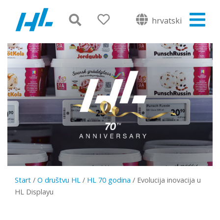
hrvatski
Start
/
O društvu HL
/
HL 70 godina
/
Evolucija inovacija u
HL Displayu