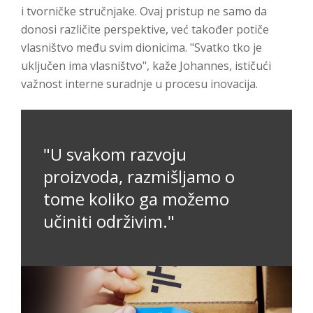
i tvorničke stručnjake. Ovaj pristup ne samo da
donosi različite perspektive, već također potiče
vlasništvo među svim dionicima. "Svatko tko je
uključen ima vlasništvo", kaže Johannes, ističući
važnost interne suradnje u procesu inovacija.
"U svakom razvoju
proizvoda, razmišljamo o
tome koliko ga možemo
učiniti održivim."