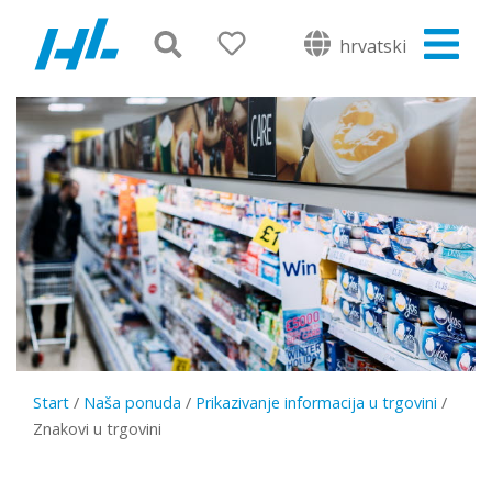
hrvatski
Start
/
Naša ponuda
/
Prikazivanje informacija u trgovini
/
Znakovi u trgovini