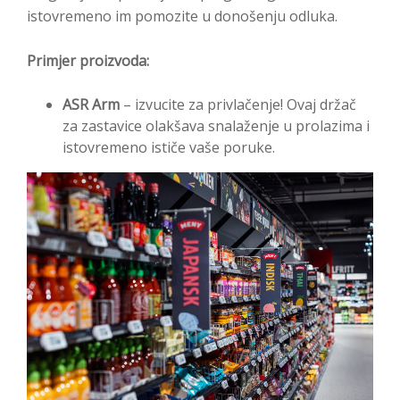
istovremeno im pomozite u donošenju odluka.
Primjer proizvoda:
ASR Arm
– izvucite za privlačenje! Ovaj držač
za zastavice olakšava snalaženje u prolazima i
istovremeno ističe vaše poruke.