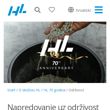
hrvatski
Start
/
O društvu HL
/
HL 70 godina
/
Održivost
Napredovanje uz održivost