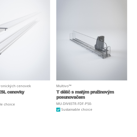
tronických cenovek
Multivo™
 ESL cenovky
T dělič s malým pružinovým
posunovačem
MU-DIV65TR-FDF-P50-
le choice
Sustainable choice