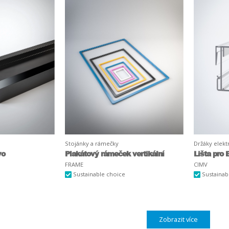
Stojánky a rámečky
Držáky elek
vo
Plakátový rámeček vertikální
Lišta pro
FRAME
CIMV
Sustainable choice
Sustainab
Zobrazit více