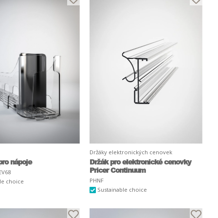
Držáky elektronických cenovek
pro nápoje
Držák pro elektronické cenovky
Pricer Continuum
EV68
PHNF
le choice
Sustainable choice