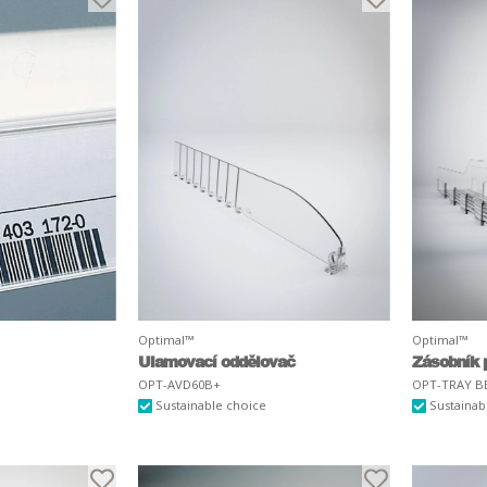
Optimal™
Optimal™
Ulamovací oddělovač
Zásobník 
OPT-AVD60B+
OPT-TRAY B
Sustainable choice
Sustainab