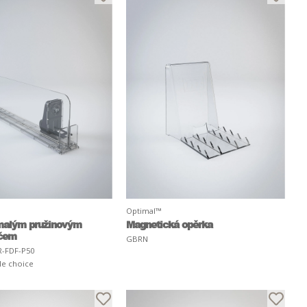
Optimal™
 malým pružinovým
Magnetická opěrka
čem
GBRN
-FDF-P50
le choice