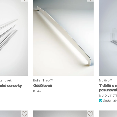
 cenovek
Roller Track™
Multivo™
ické cenovky
Oddělovač
T dělič s
posunova
RT-AVD
MU-DIV110TR
Sustainab