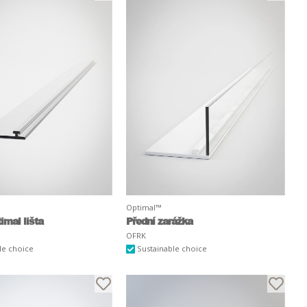
Optimal™
imal lišta
Přední zarážka
OFRK
le choice
Sustainable choice