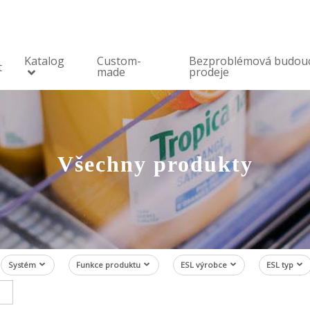
Katalog
Custom-
Bezproblémová budou
t
made
prodeje
Všechny produkty
Systém
Funkce produktu
ESL výrobce
ESL typ