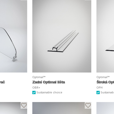
Optimal™
Optimal™
vač
Zadní Optimal lišta
Široká Opt
OBR+
OPH
Sustainable choice
Sustainab