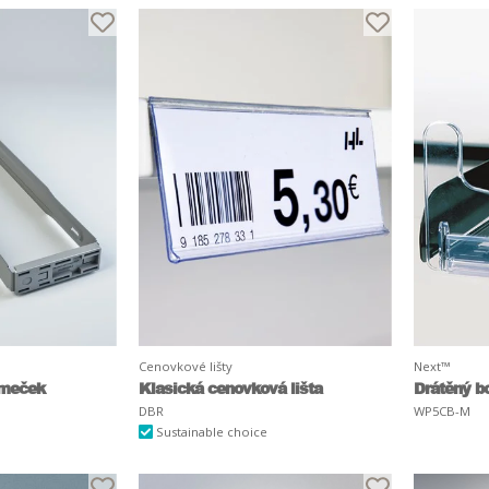
Cenovkové lišty
Next™
ámeček
Klasická cenovková lišta
Drátěný b
DBR
WP5CB-M
Sustainable choice