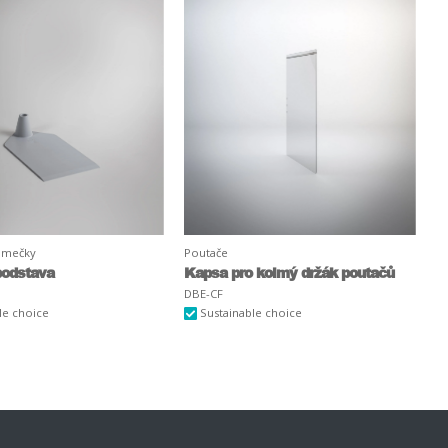
rámečky
Poutače
podstava
Kapsa pro kolmý držák poutačů
DBE-CF
le choice
Sustainable choice