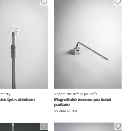
rámečky
Magnetické držáky poutačů
cká tyč s držákem
Magnetické rameno pro boční
poutače
AS-ARM-M-360