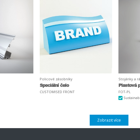
Policové zásobníky
Stojánky a 
Speciální čelo
Plastová 
CUSTOMISED FRONT
FOT-PL
Sustainab
Zobrazit více