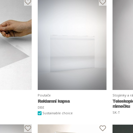
Poutače
Stojánky a 
Reklamní kapsa
Teleskopi
rámečku
DBE
SK-T
Sustainable choice