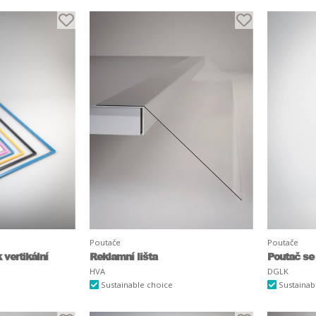
Poutače
Poutače
vertikální
Reklamní lišta
Poutač se
HVA
DGLK
Sustainable choice
Sustainab