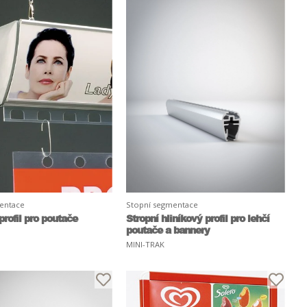
entace
Stopní segmentace
profil pro poutače
Stropní hliníkový profil pro lehčí
poutače a bannery
MINI-TRAK