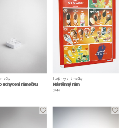
rámečky
Stojánky a rámečky
o uchycení rámečku
Nástěnný rám
EP44