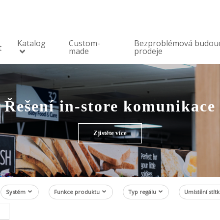
Katalog
Custom-
Bezproblémová budou
t
made
prodeje
Řešení in-store komunikace
Zjistěte více
Systém
Funkce produktu
Typ regálu
Umístění stít