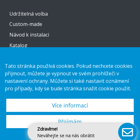
Udržitelná volba
Custom-made
Návod k instalaci
Katalog
Kontaktujte nás
Tato stránka používá cookies. Pokud nechcete cookies
přijmout, můžete je vypnout ve svém prohlížeči v
Prohlášení o ochraně osobních údajů
nastavení ochrany. Můžete si také nastavit oznámení
Cookies
pro případy, kdy se bude stránka snažit cookie použít.
Více informací
Copyright 2026 HL Display AB. All rights reserved.
Přijímám
Zdravíme!
Neváhejte se na nás obrátit