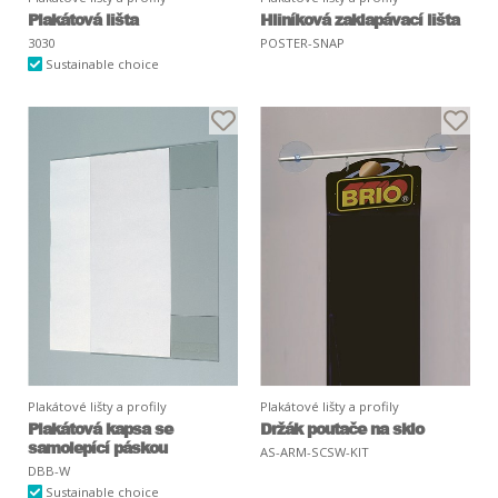
Plakátová lišta
Hliníková zaklapávací lišta
3030
POSTER-SNAP
Sustainable choice
Plakátové lišty a profily
Plakátové lišty a profily
Plakátová kapsa se
Držák poutače na sklo
samolepící páskou
AS-ARM-SCSW-KIT
DBB-W
Sustainable choice