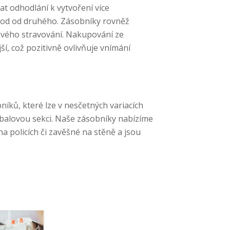
at odhodlání k vytvoření více
chod od druhého. Zásobníky rovněž
avého stravování. Nakupování ze
í, což pozitivně ovlivňuje vnímání
níků, které lze v nesčetných variacích
balovou sekci. Naše zásobníky nabízíme
a policích či zavěšné na stěně a jsou