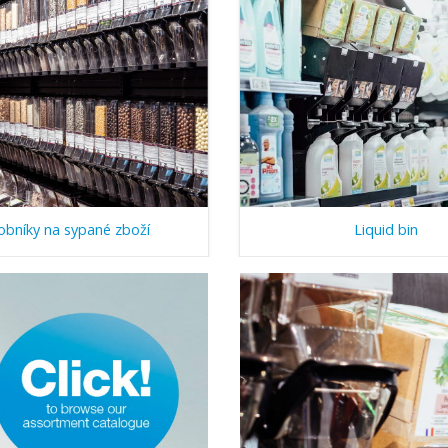
obníky na sypané zboží
Liquid bin