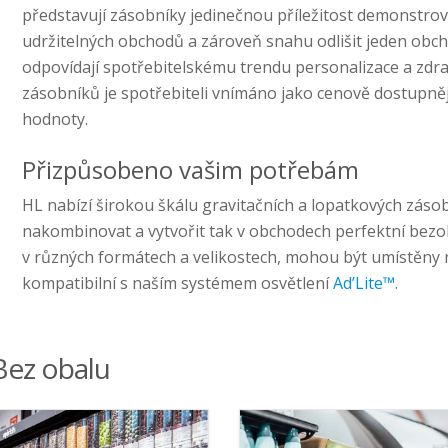
představují zásobníky jedinečnou příležitost demonstrov
udržitelných obchodů a zároveň snahu odlišit jeden ob
odpovídají spotřebitelskému trendu personalizace a zdr
zásobníků je spotřebiteli vnímáno jako cenově dostupnějš
hodnoty.
Přizpůsobeno vašim potřebám
HL nabízí širokou škálu gravitačních a lopatkových zásob
nakombinovat a vytvořit tak v obchodech perfektní bezo
v různých formátech a velikostech, mohou být umístěny n
kompatibilní s naším systémem osvětlení
Ad’Lite™
.
Bez obalu