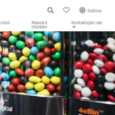
čeština
cnost
Návod k
Kontaktujte nás
instalaci