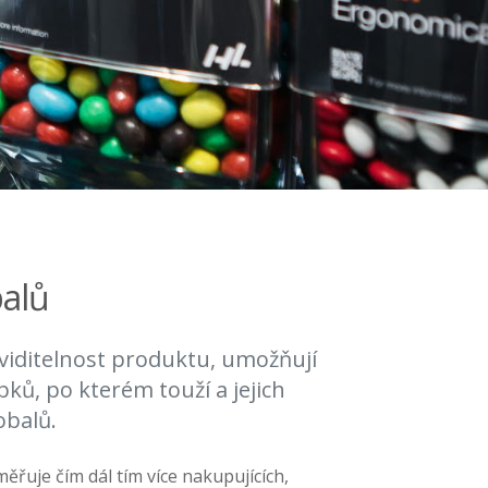
balů
 viditelnost produktu, umožňují
ků, po kterém touží a jejich
obalů.
řuje čím dál tím více nakupujících,