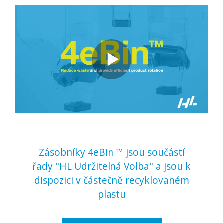
Zásobníky 4eBin ™ jsou součástí
řady "HL Udržitelná Volba" a jsou k
dispozici v částečně recyklovaném
plastu