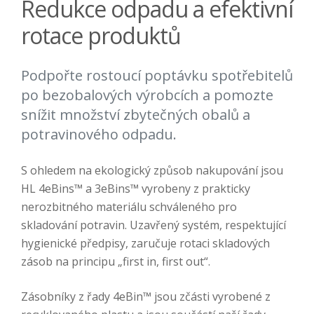
Redukce odpadu a efektivní
rotace produktů
Podpořte rostoucí poptávku spotřebitelů
po bezobalových výrobcích a pomozte
snížit množství zbytečných obalů a
potravinového odpadu.
S ohledem na ekologický způsob nakupování jsou
HL 4eBins™ a 3eBins™ vyrobeny z prakticky
nerozbitného materiálu schváleného pro
skladování potravin. Uzavřený systém, respektující
hygienické předpisy, zaručuje rotaci skladových
zásob na principu „first in, first out“.
Zásobníky z řady 4eBin™ jsou zčásti vyrobené z