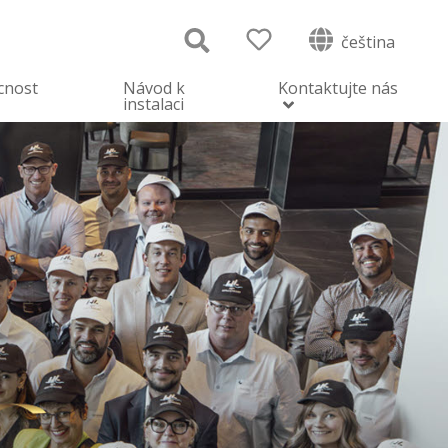
čeština
cnost
Návod k
Kontaktujte nás
instalaci