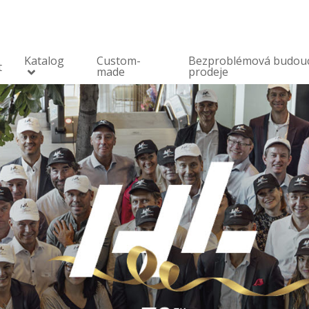
Katalog
Custom-
Bezproblémová budou
t
made
prodeje