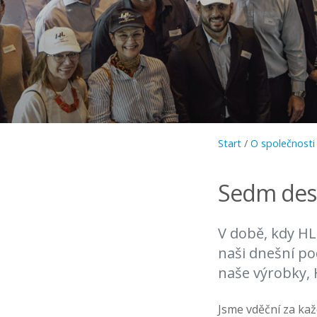
Start
/
O společnosti
Sedm dese
V době, kdy HL
naši dnešní po
naše výrobky, H
Jsme vděční za kaž