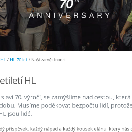
 HL
/
HL 70 let
/
Naši zaměstnanci
tiletí HL
 slaví 70. výročí, se zamýšlíme nad cestou, kter
dobu. Musíme poděkovat bezpočtu lidí, protože
L jsou lidé.
dý příspěvek, každý nápad a každý kousek elánu, který nás 