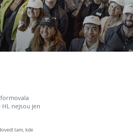
á formovala
 HL nejsou jen
dovedl tam, kde